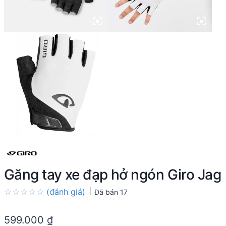
Găng tay xe đạp hở ngón Giro Jag
(đánh giá)
Đã bán
17
Rated
0.0
599.000
₫
out