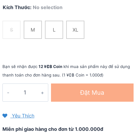
Kích Thước
:
No selection
S
M
L
XL
Bạn sẽ nhận được
12 ¥₵฿ Coin
khi mua sản phẩm này để sử dụng
thanh toán cho đơn hàng sau. (1 ¥₵฿ Coin = 1.000đ)
Găng
Đặt Mua
tay
xe
đạp
Yêu Thích
hở
Miễn phí giao hàng cho đơn từ 1.000.000đ
ngón