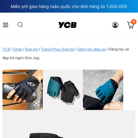
Skip
Miễn phí giao hàng toàn quốc cho đơn hàng từ 1.000.000
to
content
0
YCB
/
Shop
/
Đạp Xe
/
Trang Phục Đạp Xe
/
Găng tay đạp xe
/
Găng tay xe
đạp hở ngón Giro Jag