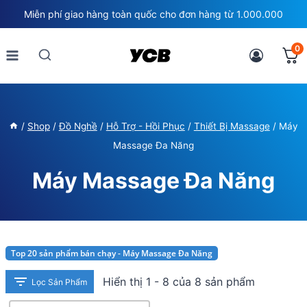
Skip
Miễn phí giao hàng toàn quốc cho đơn hàng từ 1.000.000
to
content
0
/
Shop
/
Đồ Nghề
/
Hỗ Trợ - Hồi Phục
/
Thiết Bị Massage
/
Máy
Massage Đa Năng
Máy Massage Đa Năng
Top 20 sản phẩm bán chạy - Máy Massage Đa Năng
Hiển thị 1 - 8 của 8 sản phẩm
Lọc Sản Phẩm