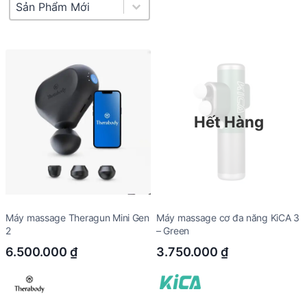
Product Sort
Sort content
Hết Hàng
Máy massage Theragun Mini Gen
Máy massage cơ đa năng KiCA 3
2
– Green
6.500.000
₫
3.750.000
₫