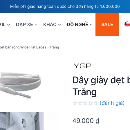
Miễn phí giao hàng toàn quốc cho đơn hàng từ 1.000.000
AIL
ĐẠP XE
KHÁC
ĐỒ NGHỀ
SALE
dẹt bản rộng Wide Flat Laces – Trắng
Dây giày dẹt 
Trắng
(đánh giá)
Rated
0.0
49.000
₫
out
of