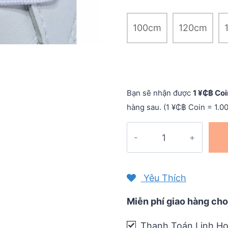
100cm
120cm
Bạn sẽ nhận được
1 ¥₵฿ Coi
hàng sau. (1 ¥₵฿ Coin = 1.0
Dây
giày
dẹt
bản
Yêu Thích
rộng
Wide
Miễn phí giao hàng cho
Flat
Thanh Toán Linh Ho