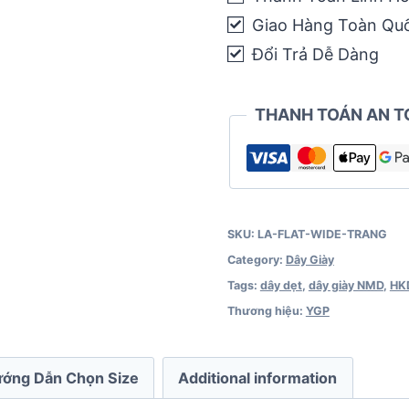
Laces
Giao Hàng Toàn Qu
-
Trắng
Đổi Trả Dễ Dàng
quantity
THANH TOÁN AN T
SKU:
LA-FLAT-WIDE-TRANG
Category:
Dây Giày
Tags:
dây dẹt
,
dây giày NMD
,
HK
Thương hiệu:
YGP
ớng Dẫn Chọn Size
Additional information