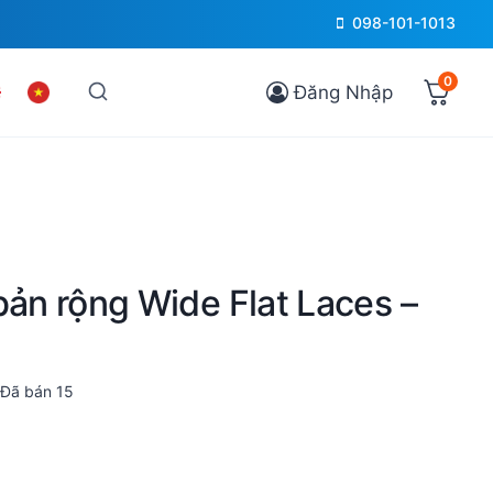
098-101-1013
0
Đăng Nhập
bản rộng Wide Flat Laces –
Đã bán
15