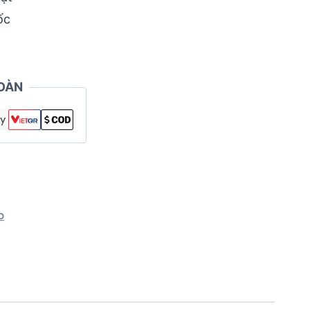
ốc
OÀN
D