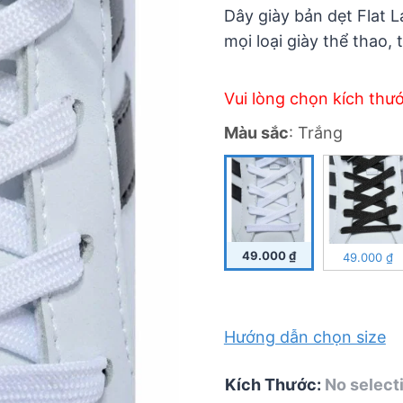
5
Dây giày bản dẹt Flat 
mọi loại giày thể thao, 
Vui lòng chọn kích thư
Màu sắc
:
Trắng
49.000
₫
49.000
₫
Hướng dẫn chọn size
Kích Thước
:
No select