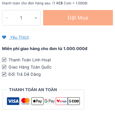
thanh toán cho đơn hàng sau. (1 ¥₵฿ Coin = 1.000đ)
Dây
Đặt Mua
giày
dẹt
bản
Yêu Thích
rộng
Miễn phí giao hàng cho đơn từ 1.000.000đ
Wide
Flat
Thanh Toán Linh Hoạt
Laces
Giao Hàng Toàn Quốc
-
Đổi Trả Dễ Dàng
Xanh
Dương
THANH TOÁN AN TOÀN
quantity