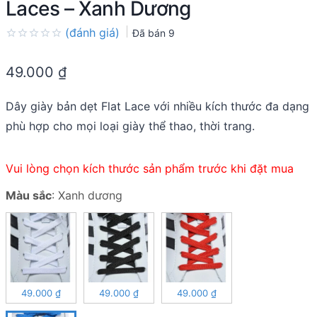
Laces – Xanh Dương
(đánh giá)
Đã bán
9
Rated
0.0
49.000
₫
out
of
5
Dây giày bản dẹt Flat Lace với nhiều kích thước đa dạng
phù hợp cho mọi loại giày thể thao, thời trang.
Vui lòng chọn kích thước sản phẩm trước khi đặt mua
Màu sắc
:
Xanh dương
49.000
₫
49.000
₫
49.000
₫