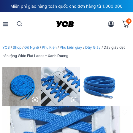
Skip
Miễn phí giao hàng toàn quốc cho đơn hàng từ 1.000.000
to
content
0
YCB
/
Shop
/
Đồ Nghề
/
Phụ Kiện
/
Phụ kiện giày
/
Dây Giày
/
Dây giày dẹt
bản rộng Wide Flat Laces – Xanh Dương