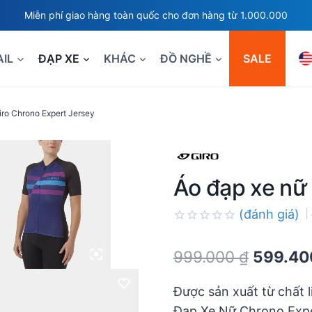
Miễn phí giao hàng toàn quốc cho đơn hàng từ 1.000.000
AIL
ĐẠP XE
KHÁC
ĐỒ NGHỀ
SALE
iro Chrono Expert Jersey
Áo đạp xe nữ
(đánh giá)
Rated
0.0
Original
999.000
₫
599.4
out
of
price
5
Được sản xuất từ chất l
was:
Đạp Xe Nữ Chrono Exper