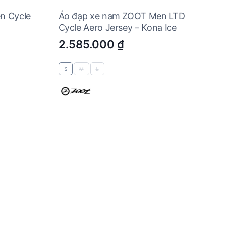
n Cycle
Áo đạp xe nam ZOOT Men LTD
Cycle Aero Jersey – Kona Ice
2.585.000
₫
S
M
L