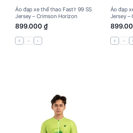
Áo đạp xe thể thao Fast’r 99 SS
Áo đạp xe
Jersey – Crimson Horizon
Jersey –
899.000
₫
899.0
S
M
L
S
M