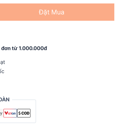
Đặt Mua
 đơn từ 1.000.000đ
ạt
ốc
OÀN