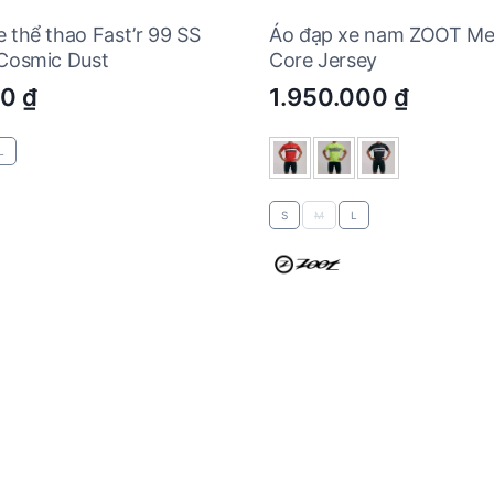
 thể thao Fast’r 99 SS
Áo đạp xe nam ZOOT Me
 Cosmic Dust
Core Jersey
00
₫
1.950.000
₫
L
S
M
L