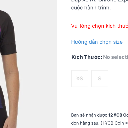
999.000
cuộc hành trình.
Vui lòng chọn kích thư
Hướng dẫn chọn size
Kích Thước
:
No select
XS
S
Bạn sẽ nhận được
12 ¥₵฿ C
đơn hàng sau. (1 ¥₵฿ Coin =