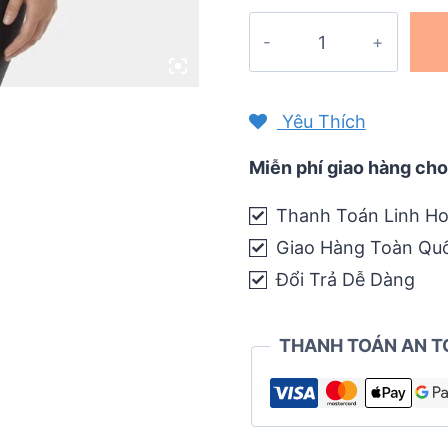
Áo
đạp
xe
nữ
Yêu Thích
Giro
Chrono
Miễn phí giao hàng cho
Expert
Thanh Toán Linh Ho
Jersey
Giao Hàng Toàn Qu
quantity
Đổi Trả Dễ Dàng
THANH TOÁN AN T