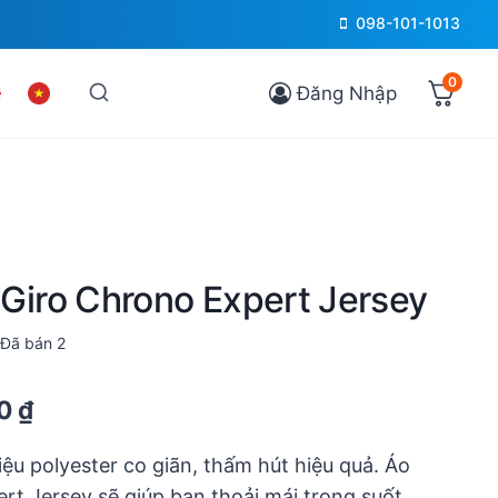
098-101-1013
0
Đăng Nhập
 Giro Chrono Expert Jersey
Đã bán
2
Current
00
₫
price
iệu polyester co giãn, thấm hút hiệu quả. Áo
is:
t Jersey sẽ giúp bạn thoải mái trong suốt