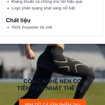
Kháng khuẩn và chống mùi hôi hiệu quả.
Logo phản quang phát sáng nổi bật.
Chất liệu
100% Polyester tái chế
CÔNG NGHỆ NÉN CƠ
TIÊN TIẾN NHẤT THẾ GIỚI
XEM TẤT CẢ SẢN PHẨM 2XU