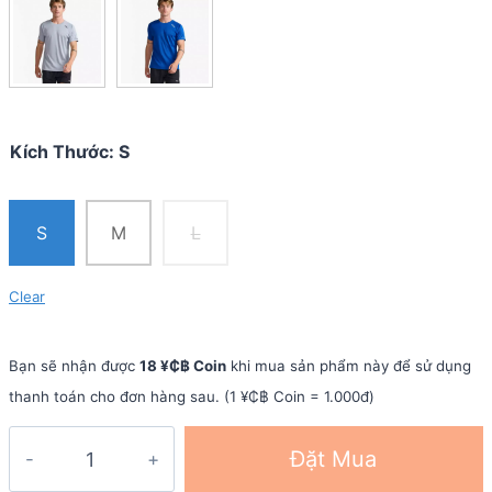
Kích Thước
:
S
S
M
L
Clear
Bạn sẽ nhận được
18 ¥₵฿ Coin
khi mua sản phẩm này để sử dụng
thanh toán cho đơn hàng sau. (1 ¥₵฿ Coin = 1.000đ)
Áo
Đặt Mua
thun