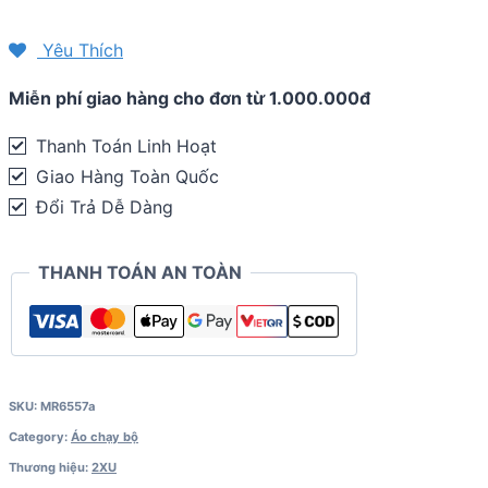
nam
tay
Yêu Thích
ngắn
Miễn phí giao hàng cho đơn từ 1.000.000đ
2XU
Aero
Thanh Toán Linh Hoạt
Tee
Giao Hàng Toàn Quốc
MR6557A
Đổi Trả Dễ Dàng
quantity
THANH TOÁN AN TOÀN
SKU:
MR6557a
Category:
Áo chạy bộ
Thương hiệu:
2XU