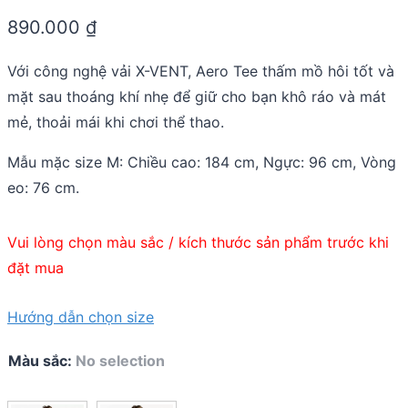
0.0
890.000
₫
out
of
5
Với công nghệ vải X-VENT, Aero Tee thấm mồ hôi tốt và
mặt sau thoáng khí nhẹ để giữ cho bạn khô ráo và mát
mẻ, thoải mái khi chơi thể thao.
Mẫu mặc size M: Chiều cao: 184 cm, Ngực: 96 cm, Vòng
eo: 76 cm.
Vui lòng chọn màu sắc / kích thước sản phẩm trước khi
đặt mua
Hướng dẫn chọn size
Màu sắc
:
No selection