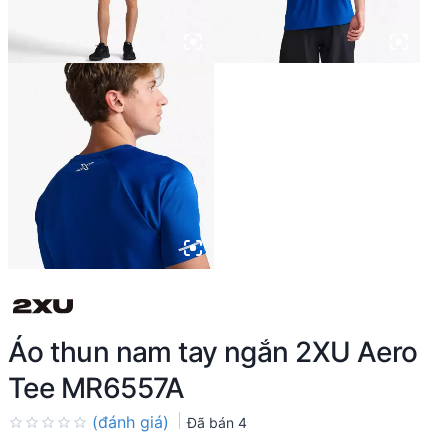
Áo thun nam tay ngắn 2XU Aero
Tee MR6557A
(đánh giá)
Đã bán
4
Rated