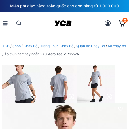
Skip
Miễn phí giao hàng toàn quốc cho đơn hàng từ 1.000.000
to
content
0
YCB
/
Shop
/
Chạy Bộ
/
Trang Phục Chạy Bộ
/
Quần Áo Chạy Bộ
/
Áo chạy bộ
/
Áo thun nam tay ngắn 2XU Aero Tee MR6557A