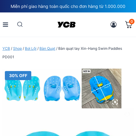
Skip
Miễn phí giao hàng toàn quốc cho đơn hàng từ 1.000.000
to
content
0
YCB
/
Shop
/
Bơi Lội
/
Bàn Quạt
/
Bàn quạt tay Xin-Hang Swim Paddles
PD001
30% OFF