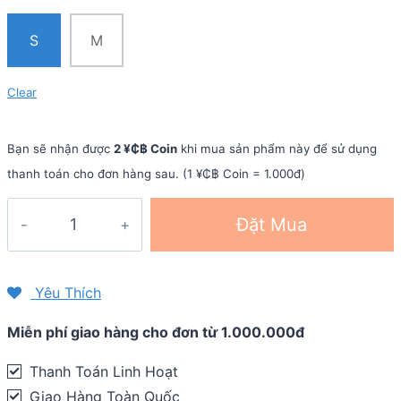
S
M
Clear
Bạn sẽ nhận được
2 ¥₵฿ Coin
khi mua sản phẩm này để sử dụng
thanh toán cho đơn hàng sau. (1 ¥₵฿ Coin = 1.000đ)
Bàn
Đặt Mua
quạt
tay
Xin-
Yêu Thích
Hang
Miễn phí giao hàng cho đơn từ 1.000.000đ
Swim
Paddles
Thanh Toán Linh Hoạt
PD001
Giao Hàng Toàn Quốc