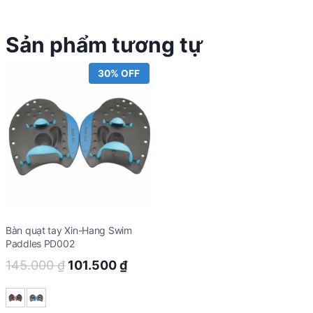
Sản phẩm tương tự
30% OFF
Bàn quạt tay Xin-Hang Swim
Paddles PD002
Original
Current
145.000
₫
101.500
₫
price
price
was:
is: