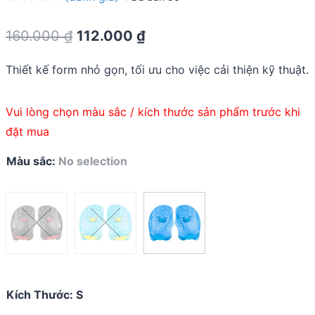
Rated
0.0
Original
Current
160.000
₫
112.000
₫
out
of
price
price
5
Thiết kế form nhỏ gọn, tối ưu cho việc cải thiện kỹ thuật.
was:
is:
160.000 ₫.
112.000 ₫.
Vui lòng chọn màu sắc / kích thước sản phẩm trước khi
đặt mua
Màu sắc
:
No selection
Kích Thước
:
S