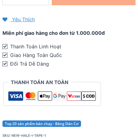
cơ
New
Yêu Thích
Hale
Miễn phí giao hàng cho đơn từ 1.000.000đ
V
Tape
Thanh Toán Linh Hoạt
(2
Giao Hàng Toàn Quốc
miếng)
Đổi Trả Dễ Dàng
quantity
THANH TOÁN AN TOÀN
Top 20 sản phẩm bán chạy - Băng Dán Cơ
SKU:
NEW-HALE-I-TAPE-1