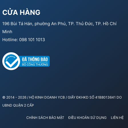
CỬA HÀNG
196 Bùi Tá Hán, phường An Phú, TP. Thủ Đức, TP. Hồ Chí
Minh
Hotline: 098 101 1013
© 2014 - 2026 / HỘ KINH DOANH YCB / GIẤY ĐKHKD SỐ 41B8013641 DO
UBND QUẬN 2 CẤP
CHÍNH SÁCH BẢO MẬT
ĐIỀU KHOẢN SỬ DỤNG
LIÊN HỆ