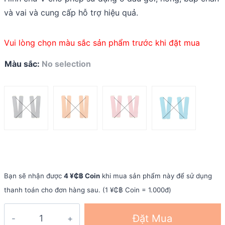
và vai và cung cấp hỗ trợ hiệu quả.
Vui lòng chọn màu sắc sản phẩm trước khi đặt mua
Màu sắc
:
No selection
Bạn sẽ nhận được
4 ¥₵฿ Coin
khi mua sản phẩm này để sử dụng
thanh toán cho đơn hàng sau. (1 ¥₵฿ Coin = 1.000đ)
Băng
Đặt Mua
dán