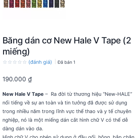
Băng dán cơ New Hale V Tape (2
miếng)
(đánh giá)
Đã bán
1
Rated
0.0
190.000
₫
out
of
5
New Hale V Tape
– Ra đời từ thương hiệu “New-HALE”
nổi tiếng về sự an toàn và tin tưởng đã được sử dụng
trong nhiều năm trong lĩnh vực thể thao và y tế chuyên
nghiệp, nó là một miếng dán cắt hình chữ V có thể dễ
dàng dán vào da.
Hình chữ V cho phép sử dụng ở đầu gối, hông, bắp chân