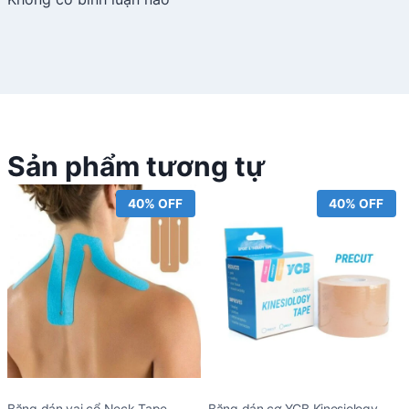
Sản phẩm tương tự
40% OFF
40% OFF
Băng dán vai cổ Neck Tape
Băng dán cơ YCB Kinesiology