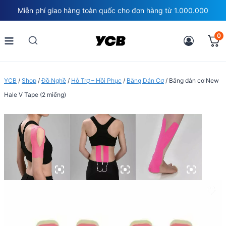
Skip
Miễn phí giao hàng toàn quốc cho đơn hàng từ 1.000.000
to
content
0
YCB
/
Shop
/
Đồ Nghề
/
Hỗ Trợ – Hồi Phục
/
Băng Dán Cơ
/
Băng dán cơ New
Hale V Tape (2 miếng)