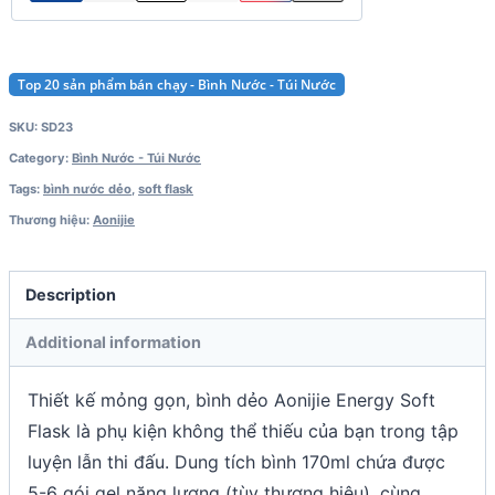
Top 20 sản phẩm bán chạy - Bình Nước - Túi Nước
SKU:
SD23
Category:
Bình Nước - Túi Nước
Tags:
bình nước dẻo
,
soft flask
Thương hiệu:
Aonijie
Description
Additional information
Thiết kế mỏng gọn, bình dẻo Aonijie Energy Soft
Flask là phụ kiện không thể thiếu của bạn trong tập
luyện lẫn thi đấu. Dung tích bình 170ml chứa được
5-6 gói gel năng lượng (tùy thương hiệu), cùng