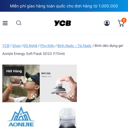
Skip
Miễn phí giao hàng toàn quốc cho đơn hàng từ 1.000.000
to
content
0
YCB
/
Shop
/
Đồ Nghề
/
Phụ Kiện
/
Bình Nước – Túi Nước
/
Bình dẻo đựng gel
Aonijie Energy Soft Flask SD23 (170ml)
Hết Hàng