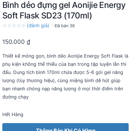
Bình dẻo đựng gel Aonijie Energy
Soft Flask SD23 (170ml)
(đánh giá)
Đã bán
36
Rated
0.0
150.000
₫
out
of
5
Thiết kế mỏng gọn, bình dẻo Aonijie Energy Soft Flask là
phụ kiện không thể thiếu của bạn trong tập luyện lẫn thi
đấu. Dung tích bình 170ml chứa được 5-6 gói gel năng
lượng (tùy thương hiệu), cùng miệng bình dễ hút giúp
bạn nhanh chóng nạp năng lượng ở mọi thời điểm trên
đường chạy
Hết Hàng
Thông Báo Khi Có Hàng