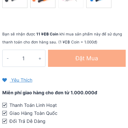
Bạn sẽ nhận được
11 ¥₵฿ Coin
khi mua sản phẩm này để sử dụng
thanh toán cho đơn hàng sau. (1 ¥₵฿ Coin = 1.000đ)
Combo
Đặt Mua
massage
cơ
bắp:
Yêu Thích
Foam
Miễn phí giao hàng cho đơn từ 1.000.000đ
roller
FIRM
Thanh Toán Linh Hoạt
+
Giao Hàng Toàn Quốc
Roller
Đổi Trả Dễ Dàng
Stick