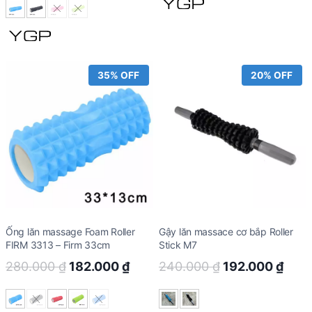
was:
is:
450.000 ₫.
292.500 ₫.
35% OFF
20% OFF
Ống lăn massage Foam Roller
Gậy lăn massace cơ bắp Roller
FIRM 3313 – Firm 33cm
Stick M7
Original
Current
Original
Curr
280.000
₫
182.000
₫
240.000
₫
192.000
₫
price
price
price
pric
was:
is:
was:
is: