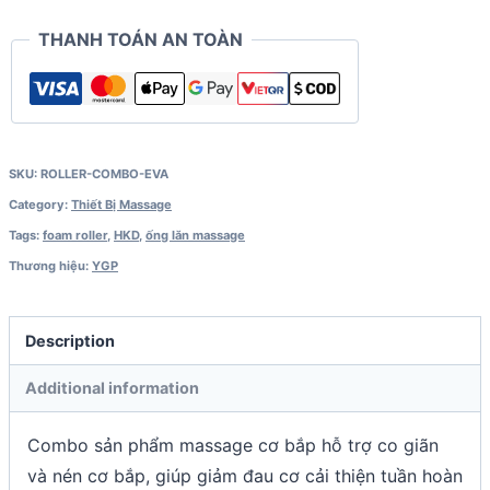
+
THANH TOÁN AN TOÀN
Banh
Massage
quantity
SKU:
ROLLER-COMBO-EVA
Category:
Thiết Bị Massage
Tags:
foam roller
,
HKD
,
ống lăn massage
Thương hiệu:
YGP
Description
Additional information
Combo sản phẩm massage cơ bắp hỗ trợ co giãn
và nén cơ bắp, giúp giảm đau cơ cải thiện tuần hoàn