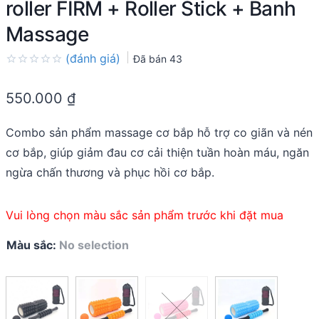
roller FIRM + Roller Stick + Banh
Massage
(đánh giá)
Đã bán
43
Rated
0.0
550.000
₫
out
of
5
Combo sản phẩm massage cơ bắp hỗ trợ co giãn và nén
cơ bắp, giúp giảm đau cơ cải thiện tuần hoàn máu, ngăn
ngừa chấn thương và phục hồi cơ bắp.
Vui lòng chọn màu sắc sản phẩm trước khi đặt mua
Màu sắc
:
No selection