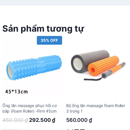
Sản phẩm tương tự
35% OFF
Ống lăn massage phục hồi cơ
Bộ ống lăn massage Foam Roller
bắp (Foam Roller) -Firm 45cm
3 trong 1
Original
Current
450.000
₫
292.500
₫
560.000
₫
price
price