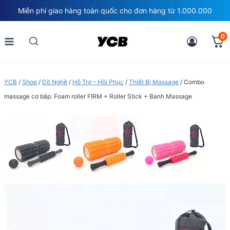
Skip
Miễn phí giao hàng toàn quốc cho đơn hàng từ 1.000.000
to
content
0
YCB
/
Shop
/
Đồ Nghề
/
Hỗ Trợ – Hồi Phục
/
Thiết Bị Massage
/
Combo
massage cơ bắp: Foam roller FIRM + Roller Stick + Banh Massage