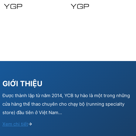
280.000 ₫.
182.000 ₫.
240.000 ₫.
192.
GIỚI THIỆU
Được thành lập từ năm 2014, YCB tự hào là một trong những
cửa hàng thể thao chuyên cho chạy bộ (running specialty
store) đầu tiên ở Việt Nam…
Xem chi tiết