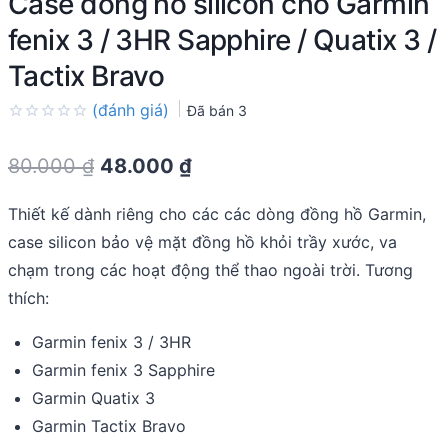
Case đồng hồ silicon cho Garmin
fenix 3 / 3HR Sapphire / Quatix 3 /
Tactix Bravo
(đánh giá)
Đã bán
3
Rated
0.0
Original
Current
80.000
₫
48.000
₫
out
of
price
price
5
Thiết kế dành riêng cho các các dòng đồng hồ Garmin,
was:
is:
case silicon bảo vệ mặt đồng hồ khỏi trầy xước, va
80.000 ₫.
48.000 ₫.
chạm trong các hoạt động thể thao ngoài trời. Tương
thích:
Garmin fenix 3 / 3HR
Garmin fenix 3 Sapphire
Garmin Quatix 3
Garmin Tactix Bravo