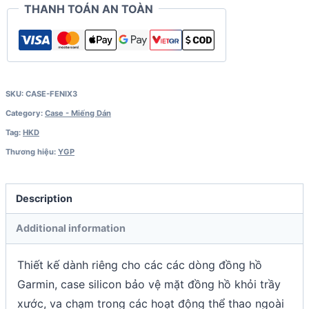
THANH TOÁN AN TOÀN
/
Quatix
3
/
Tactix
SKU:
CASE-FENIX3
Bravo
Category:
Case - Miếng Dán
quantity
Tag:
HKD
Thương hiệu:
YGP
Description
Additional information
Thiết kế dành riêng cho các các dòng đồng hồ
Garmin, case silicon bảo vệ mặt đồng hồ khỏi trầy
xước, va chạm trong các hoạt động thể thao ngoài