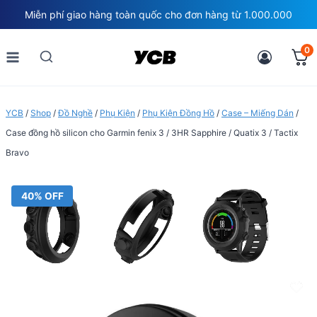
Skip
Miễn phí giao hàng toàn quốc cho đơn hàng từ 1.000.000
to
content
0
YCB
/
Shop
/
Đồ Nghề
/
Phụ Kiện
/
Phụ Kiện Đồng Hồ
/
Case – Miếng Dán
/
Case đồng hồ silicon cho Garmin fenix 3 / 3HR Sapphire / Quatix 3 / Tactix
Bravo
40% OFF