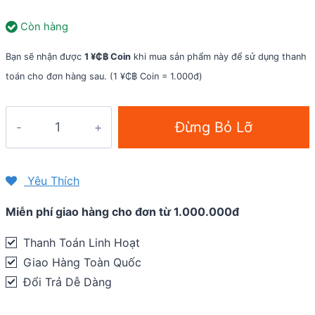
Còn hàng
Bạn sẽ nhận được
1 ¥₵฿ Coin
khi mua sản phẩm này để sử dụng thanh
toán cho đơn hàng sau. (1 ¥₵฿ Coin = 1.000đ)
Case
Đừng Bỏ Lỡ
đồng
hồ
silicon
Yêu Thích
cho
Miễn phí giao hàng cho đơn từ 1.000.000đ
Garmin
fenix
Thanh Toán Linh Hoạt
3
Giao Hàng Toàn Quốc
/
Đổi Trả Dễ Dàng
3HR
Sapphire