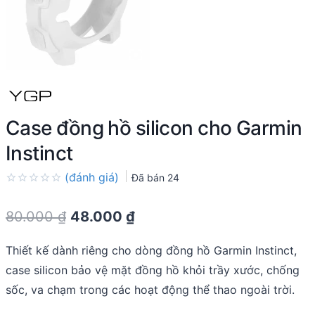
Case đồng hồ silicon cho Garmin
Instinct
(đánh giá)
Đã bán
24
Rated
0.0
Original
Current
80.000
₫
48.000
₫
out
of
price
price
5
Thiết kế dành riêng cho dòng đồng hồ Garmin Instinct,
was:
is:
case silicon bảo vệ mặt đồng hồ khỏi trầy xước, chống
80.000 ₫.
48.000 ₫.
sốc, va chạm trong các hoạt động thể thao ngoài trời.