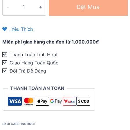
Case
Đặt Mua
đồng
hồ
silicon
Yêu Thích
cho
Miễn phí giao hàng cho đơn từ 1.000.000đ
Garmin
Instinct
Thanh Toán Linh Hoạt
quantity
Giao Hàng Toàn Quốc
Đổi Trả Dễ Dàng
THANH TOÁN AN TOÀN
SKU:
CASE-INSTINCT