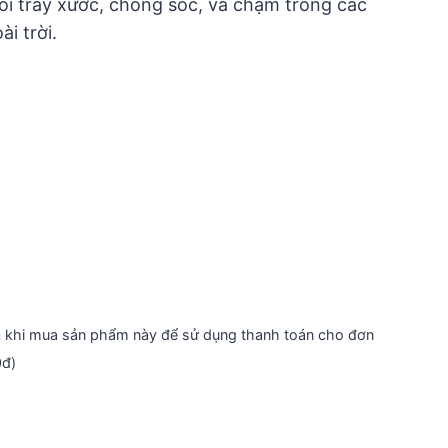
i trầy xước, chống sốc, va chạm trong các
42.000 ₫.
i trời.
n
khi mua sản phẩm này để sử dụng thanh toán cho đơn
0đ)
Current
price