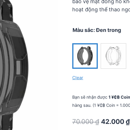
bảo vệ mặt đồng hồ khỏ
70.000 ₫.
hoạt động thể thao ngoà
Màu sắc
:
Đen trong
Clear
Bạn sẽ nhận được
1 ¥₵฿ Coi
hàng sau. (1 ¥₵฿ Coin = 1.00
Original
70.000
₫
42.000
₫
price