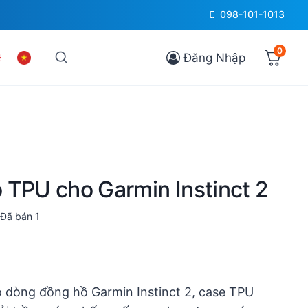
098-101-1013
0
Đăng Nhập
 TPU cho Garmin Instinct 2
Đã bán
1
Current
price
o dòng đồng hồ Garmin Instinct 2, case TPU
is: