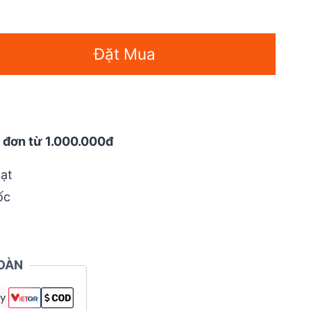
is:
42.000 ₫.
Đặt Mua
 đơn từ 1.000.000đ
ạt
ốc
OÀN