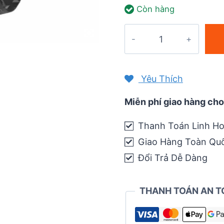
Còn hàng
was:
70.000 ₫.
Case
đồng
hồ
TPU
Yêu Thích
cho
Garmin
Miễn phí giao hàng cho
Instinct
Thanh Toán Linh Ho
2
Giao Hàng Toàn Qu
quantity
Đổi Trả Dễ Dàng
THANH TOÁN AN T