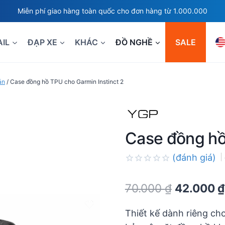
Miễn phí giao hàng toàn quốc cho đơn hàng từ 1.000.000
AIL
ĐẠP XE
KHÁC
ĐỒ NGHỀ
SALE
án
/
Case đồng hồ TPU cho Garmin Instinct 2
Case đồng hồ
(đánh giá)
Rated
0.0
Original
70.000
₫
42.000
₫
out
of
price
5
Thiết kế dành riêng ch
was: