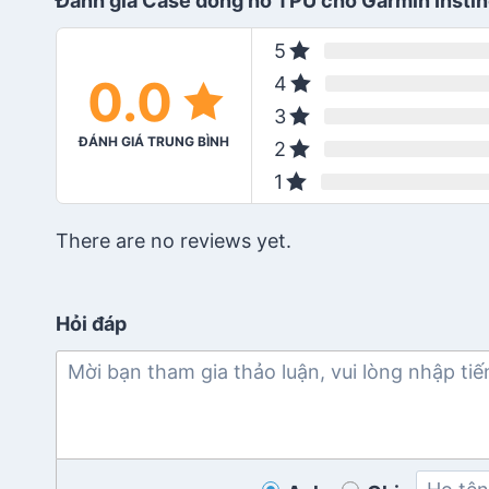
Đánh giá Case đồng hồ TPU cho Garmin Instin
5
0.0
4
3
ĐÁNH GIÁ TRUNG BÌNH
2
1
There are no reviews yet.
Hỏi đáp