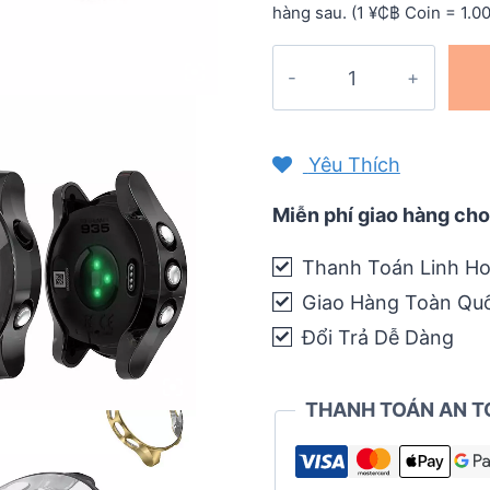
hàng sau. (1 ¥₵฿ Coin = 1.0
Case
đồng
hồ
TPU
Yêu Thích
tích
hợp
Miễn phí giao hàng cho
mặt
Thanh Toán Linh Ho
bảo
Giao Hàng Toàn Qu
vệ
cho
Đổi Trả Dễ Dàng
Garmin
Forerunner
THANH TOÁN AN T
935
/
945