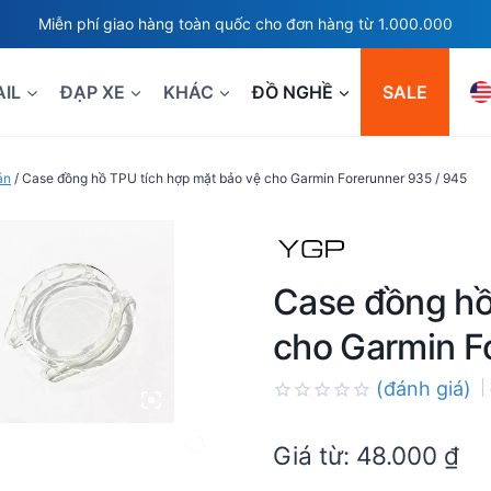
Miễn phí giao hàng toàn quốc cho đơn hàng từ 1.000.000
AIL
ĐẠP XE
KHÁC
ĐỒ NGHỀ
SALE
án
/
Case đồng hồ TPU tích hợp mặt bảo vệ cho Garmin Forerunner 935 / 945
Case đồng hồ
cho Garmin F
(đánh giá)
Rated
0.0
Giá từ:
48.000
₫
out
of