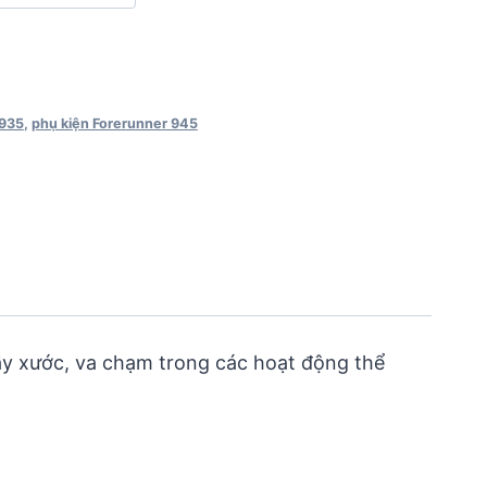
 935
,
phụ kiện Forerunner 945
ầy xước, va chạm trong các hoạt động thể