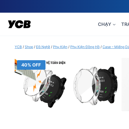
Skip
to
content
CHẠY
TR
YCB
/
Shop
/
Đồ Nghề
/
Phụ Kiện
/
Phụ Kiện Đồng Hồ
/
Case – Miếng D
40% OFF