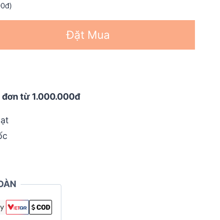
00đ)
Đặt Mua
 đơn từ 1.000.000đ
ạt
ốc
OÀN