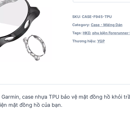
quantity
SKU:
CASE-F945-TPU
Category:
Case - Miếng Dán
Tags:
HKD
,
phụ kiện Forerunner
Thương hiệu:
YGP
 Garmin, case nhựa TPU bảo vệ mặt đồng hồ khỏi tr
diện mặt đồng hồ của bạn.