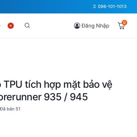
098-101-1013
0
Đăng Nhập
 TPU tích hợp mặt bảo vệ
orerunner 935 / 945
Đã bán
51