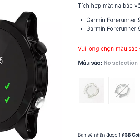
5
Tích hợp mặt nạ bảo vệ
Garmin Forerunner 
Garmin Forerunner 
Vui lòng chọn màu sắc 
Màu sắc
:
No selection
Bạn sẽ nhận được
1 ¥₵฿ Coi