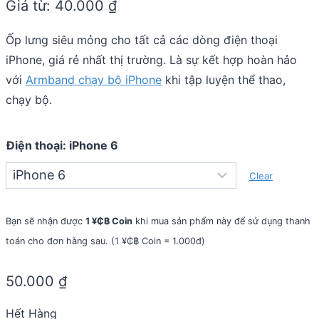
Giá từ:
40.000
₫
out
of
5
Ốp lưng siêu mỏng cho tất cả các dòng điện thoại
iPhone, giá rẻ nhất thị trường. Là sự kết hợp hoàn hảo
với
Armband chạy bộ iPhone
khi tập luyện thể thao,
chạy bộ.
Điện thoại
:
iPhone 6
Clear
Bạn sẽ nhận được
1 ¥₵฿ Coin
khi mua sản phẩm này để sử dụng thanh
toán cho đơn hàng sau. (1 ¥₵฿ Coin = 1.000đ)
50.000
₫
Hết Hàng