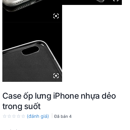
Case ốp lưng iPhone nhựa dẻo
trong suốt
(đánh giá)
Đã bán
4
Rated
0.0