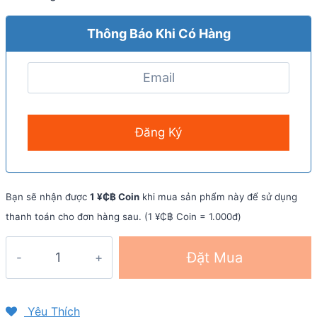
Thông Báo Khi Có Hàng
Bạn sẽ nhận được
1 ¥₵฿ Coin
khi mua sản phẩm này để sử dụng
thanh toán cho đơn hàng sau. (1 ¥₵฿ Coin = 1.000đ)
Case
Đặt Mua
ốp
lưng
iPhone
Yêu Thích