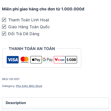
nhựa
Miễn phí giao hàng cho đơn từ 1.000.000đ
dẻo
trong
Thanh Toán Linh Hoạt
suốt
Giao Hàng Toàn Quốc
quantity
Đổi Trả Dễ Dàng
THANH TOÁN AN TOÀN
SKU:
CS-001
Category:
Phụ kiện điện thoại
Description