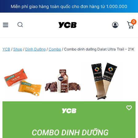
Skip
Miễn phí giao hàng toàn quốc cho đơn hàng từ 1.000.000
to
content
0
YCB
/
Shop
/
Dinh Dưỡng
/
Combo
/
Combo dinh dưỡng Dalat Ultra Trail – 21K