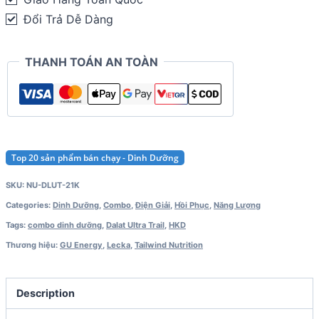
quantity
Đổi Trả Dễ Dàng
THANH TOÁN AN TOÀN
Top 20 sản phẩm bán chạy - Dinh Dưỡng
SKU:
NU-DLUT-21K
Categories:
Dinh Dưỡng
,
Combo
,
Điện Giải
,
Hồi Phục
,
Năng Lượng
Tags:
combo dinh dưỡng
,
Dalat Ultra Trail
,
HKD
Thương hiệu:
GU Energy
,
Lecka
,
Tailwind Nutrition
Description