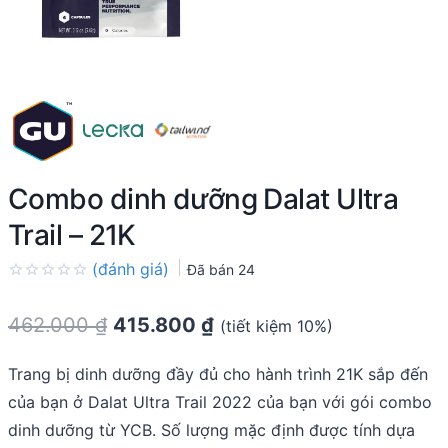
Combo dinh dưỡng Dalat Ultra
Trail – 21K
(đánh giá)
Đã bán
24
Rated
0.0
462.000
₫
415.800
₫
(tiết kiệm 10%)
out
of
5
Trang bị dinh dưỡng đầy đủ cho hành trình 21K sắp đến
của bạn ở Dalat Ultra Trail 2022 của bạn với gói combo
dinh dưỡng từ YCB. Số lượng mặc định được tính dựa