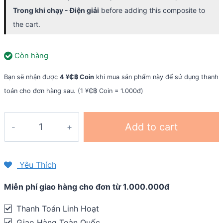
Trong khi chạy - Điện giải
before adding this composite to
the cart.
Còn hàng
Bạn sẽ nhận được
4 ¥₵฿ Coin
khi mua sản phẩm này để sử dụng thanh
toán cho đơn hàng sau. (1 ¥₵฿ Coin = 1.000đ)
Combo
Add to cart
dinh
dưỡng
Dalat
Yêu Thích
Ultra
Miễn phí giao hàng cho đơn từ 1.000.000đ
Trail
-
Thanh Toán Linh Hoạt
21K
Giao Hàng Toàn Quốc