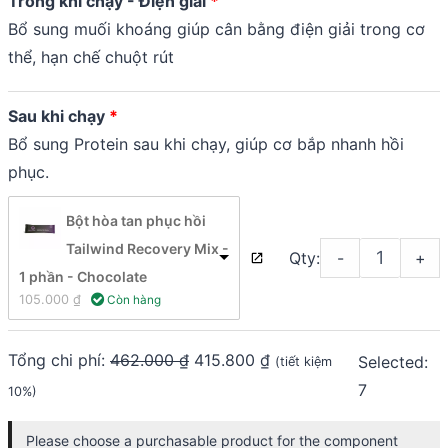
Trong khi chạy - Điện giải
Bổ sung muối khoáng giúp cân bằng điện giải trong cơ
thể, hạn chế chuột rút
Sau khi chạy
Bổ sung Protein sau khi chạy, giúp cơ bắp nhanh hồi
phục.
Bột hòa tan phục hồi
Tailwind Recovery Mix -
Qty:
-
+
1 phần - Chocolate
105.000 
₫
 Còn hàng
Tổng chi phí:
462.000
₫
415.800
₫
Selected:
(tiết kiệm
7
10%)
Please choose a purchasable product for the component