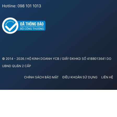
Hotline: 098 101 1013
© 2014 - 2026 / HỘ KINH DOANH YCB / GIẤY ĐKHKD SỐ 41B8013641 DO
UBND QUẬN 2 CẤP
CHÍNH SÁCH BẢO MẬT
ĐIỀU KHOẢN SỬ DỤNG
LIÊN HỆ