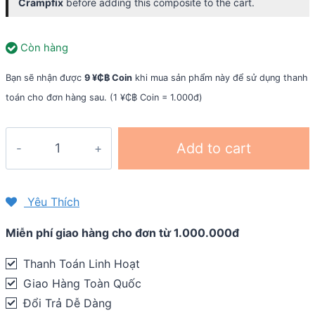
Crampfix
before adding this composite to the cart.
Còn hàng
Bạn sẽ nhận được
9 ¥₵฿ Coin
khi mua sản phẩm này để sử dụng thanh
toán cho đơn hàng sau. (1 ¥₵฿ Coin = 1.000đ)
Combo
Add to cart
dinh
dưỡng
Tailwind
Yêu Thích
DLUT
Miễn phí giao hàng cho đơn từ 1.000.000đ
-
Marathon
Thanh Toán Linh Hoạt
42K
Giao Hàng Toàn Quốc
quantity
Đổi Trả Dễ Dàng