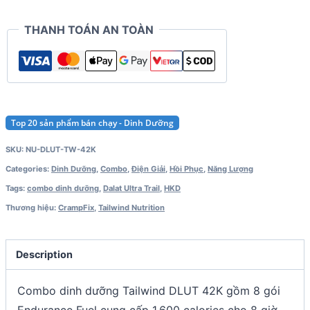
THANH TOÁN AN TOÀN
Top 20 sản phẩm bán chạy - Dinh Dưỡng
SKU:
NU-DLUT-TW-42K
Categories:
Dinh Dưỡng
,
Combo
,
Điện Giải
,
Hồi Phục
,
Năng Lượng
Tags:
combo dinh dưỡng
,
Dalat Ultra Trail
,
HKD
Thương hiệu:
CrampFix
,
Tailwind Nutrition
Description
Combo dinh dưỡng Tailwind DLUT 42K gồm 8 gói
Endurance Fuel cung cấp 1,600 calories cho 8 giờ