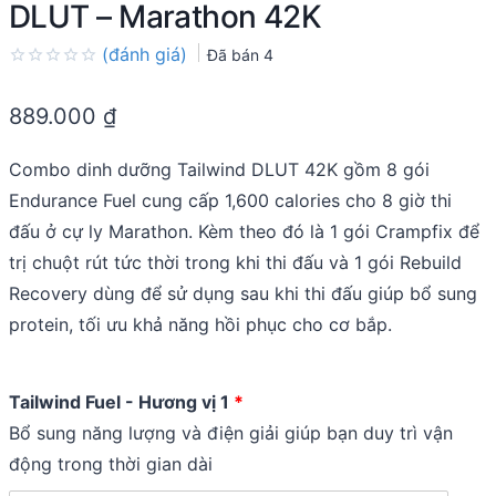
DLUT – Marathon 42K
(đánh giá)
Đã bán
4
Rated
0.0
889.000
₫
out
of
5
Combo dinh dưỡng Tailwind DLUT 42K gồm 8 gói
Endurance Fuel cung cấp 1,600 calories cho 8 giờ thi
đấu ở cự ly Marathon. Kèm theo đó là 1 gói Crampfix để
trị chuột rút tức thời trong khi thi đấu và 1 gói Rebuild
Recovery dùng để sử dụng sau khi thi đấu giúp bổ sung
protein, tối ưu khả năng hồi phục cho cơ bắp.
Tailwind Fuel - Hương vị 1
Bổ sung năng lượng và điện giải giúp bạn duy trì vận
động trong thời gian dài