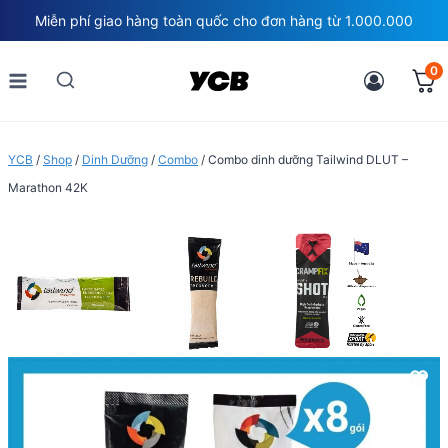
Skip
Miễn phí giao hàng toàn quốc cho đơn hàng từ 1.000.000
to
content
0
YCB
/
Shop
/
Dinh Dưỡng
/
Combo
/
Combo dinh dưỡng Tailwind DLUT –
Marathon 42K