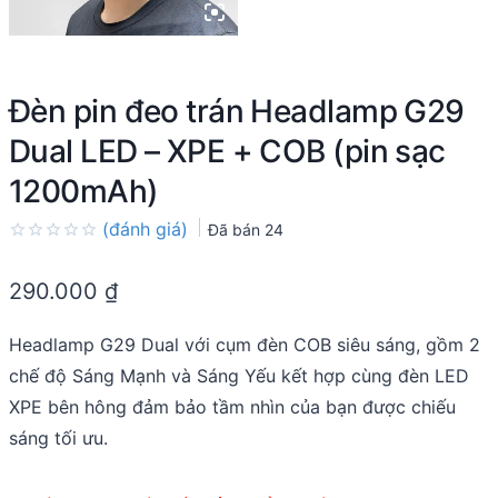
Đèn pin đeo trán Headlamp G29
Dual LED – XPE + COB (pin sạc
1200mAh)
(đánh giá)
Đã bán
24
Rated
0.0
290.000
₫
out
of
5
Headlamp G29 Dual với cụm đèn COB siêu sáng, gồm 2
chế độ Sáng Mạnh và Sáng Yếu kết hợp cùng đèn LED
XPE bên hông đảm bảo tầm nhìn của bạn được chiếu
sáng tối ưu.