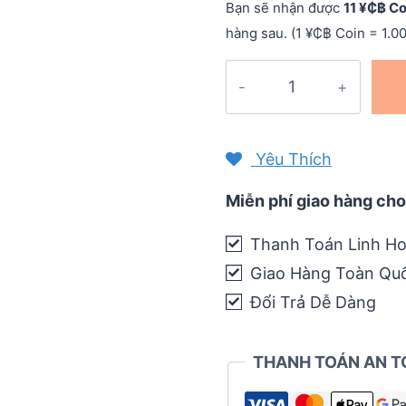
Bạn sẽ nhận được
11 ¥₵฿ Co
hàng sau. (1 ¥₵฿ Coin = 1.0
Gậy
leo
núi
carbon
Yêu Thích
chống
sốc
Miễn phí giao hàng cho
telescope
Thanh Toán Linh Ho
Pioneer
Giao Hàng Toàn Qu
Brave
Heart
Đổi Trả Dễ Dàng
1S
(PL-
THANH TOÁN AN T
09)
quantity