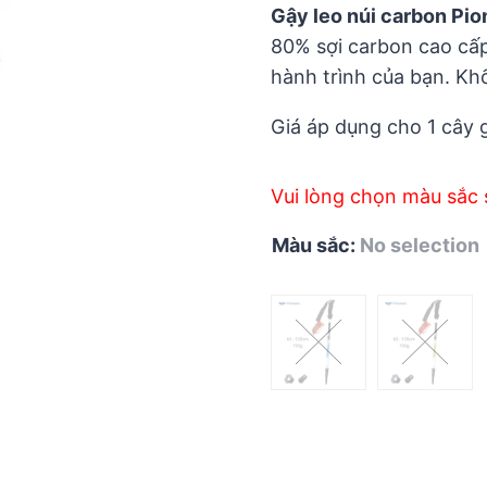
5
Gậy leo núi carbon Pio
80% sợi carbon cao cấ
hành trình của bạn. Khố
Giá áp dụng cho 1 cây 
Vui lòng chọn màu sắc 
Màu sắc
:
No selection