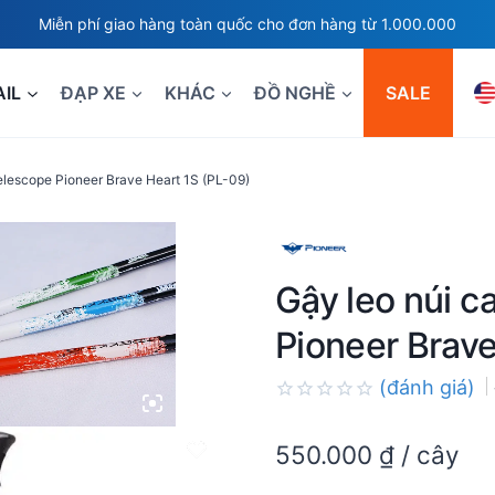
Miễn phí giao hàng toàn quốc cho đơn hàng từ 1.000.000
AIL
ĐẠP XE
KHÁC
ĐỒ NGHỀ
SALE
elescope Pioneer Brave Heart 1S (PL-09)
Gậy leo núi c
Pioneer Brave
(đánh giá)
Rated
0.0
550.000
₫
/ cây
out
of