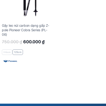
Gậy leo núi carbon dạng gấp Z-
pole Pioneer Cobra Series (PL-
06)
Original
Current
750.000
₫
600.000
₫
price
price
115cm
125cm
was:
is:
750.000 ₫.
600.000 ₫.