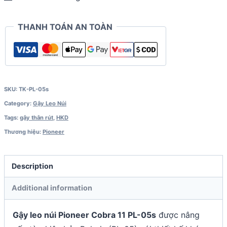
11
(PL-
THANH TOÁN AN TOÀN
05s)
quantity
SKU:
TK-PL-05s
Category:
Gậy Leo Núi
Tags:
gậy thân rút
,
HKD
Thương hiệu:
Pioneer
Description
Additional information
Gậy leo núi Pioneer Cobra 11 PL-05s
được nâng