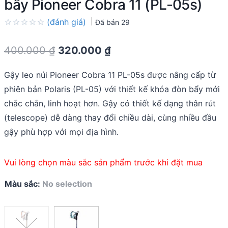
bẩy Pioneer Cobra 11 (PL-05s)
(đánh giá)
Đã bán
29
Rated
0.0
Original
Current
400.000
₫
320.000
₫
out
of
price
price
5
Gậy leo núi Pioneer Cobra 11 PL-05s được nâng cấp từ
was:
is:
phiên bản Polaris (PL-05) với thiết kế khóa đòn bẩy mới
400.000 ₫.
320.000 ₫.
chắc chắn, linh hoạt hơn. Gậy có thiết kế dạng thân rút
(telescope) dễ dàng thay đổi chiều dài, cùng nhiều đầu
gậy phù hợp với mọi địa hình.
Vui lòng chọn màu sắc sản phẩm trước khi đặt mua
Màu sắc
:
No selection