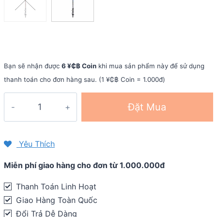
Bạn sẽ nhận được
6 ¥₵฿ Coin
khi mua sản phẩm này để sử dụng
thanh toán cho đơn hàng sau. (1 ¥₵฿ Coin = 1.000đ)
Gậy
Đặt Mua
leo
núi
telescope
Yêu Thích
khóa
Miễn phí giao hàng cho đơn từ 1.000.000đ
đòn
bẩy
Thanh Toán Linh Hoạt
Pioneer
Giao Hàng Toàn Quốc
Cobra
Đổi Trả Dễ Dàng