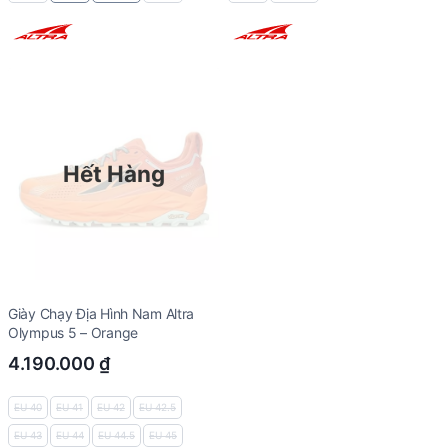
Hết Hàng
Giày Chạy Địa Hình Nam Altra
Olympus 5 – Orange
4.190.000
₫
EU 40
EU 41
EU 42
EU 42.5
EU 43
EU 44
EU 44.5
EU 45