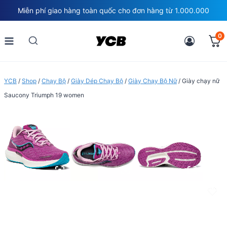
Skip
Miễn phí giao hàng toàn quốc cho đơn hàng từ 1.000.000
to
content
0
YCB
/
Shop
/
Chạy Bộ
/
Giày Dép Chạy Bộ
/
Giày Chạy Bộ Nữ
/
Giày chạy nữ
Saucony Triumph 19 women