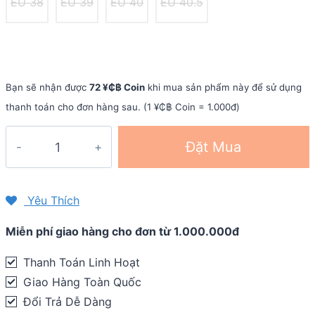
EU 38
EU 39
EU 40
EU 40.5
Bạn sẽ nhận được
72 ¥₵฿ Coin
khi mua sản phẩm này để sử dụng
thanh toán cho đơn hàng sau. (1 ¥₵฿ Coin = 1.000đ)
Giày
Đặt Mua
chạy
nữ
Saucony
Yêu Thích
Triumph
Miễn phí giao hàng cho đơn từ 1.000.000đ
19
women
Thanh Toán Linh Hoạt
quantity
Giao Hàng Toàn Quốc
Đổi Trả Dễ Dàng