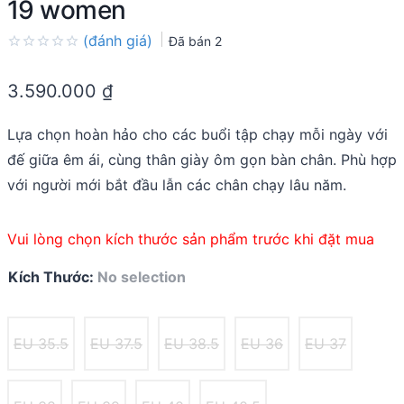
19 women
(đánh giá)
Đã bán
2
Rated
0.0
3.590.000
₫
out
of
5
Lựa chọn hoàn hảo cho các buổi tập chạy mỗi ngày với
đế giữa êm ái, cùng thân giày ôm gọn bàn chân. Phù hợp
với người mới bắt đầu lẫn các chân chạy lâu năm.
Vui lòng chọn kích thước sản phẩm trước khi đặt mua
Kích Thước
:
No selection
EU 35.5
EU 37.5
EU 38.5
EU 36
EU 37