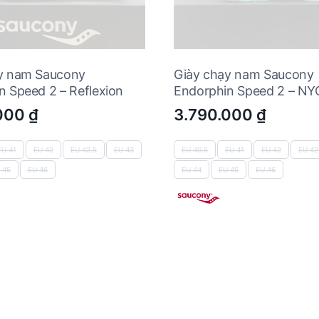
y nam Saucony
Giày chạy nam Saucony
n Speed 2 – Reflexion
Endorphin Speed 2 – NY
.000
₫
3.790.000
₫
EU 41
EU 42
EU 42.5
EU 43
EU 40.5
EU 41
EU 42
EU 42
 45
EU 46
EU 44
EU 45
EU 46