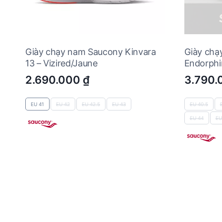
Giày chạy nam Saucony Kinvara
Giày chạ
13 – Vizired/Jaune
Endorphi
2.690.000
₫
3.790
EU 41
EU 42
EU 42.5
EU 43
EU 40.5
EU 44
EU