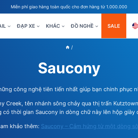
Miễn phí giao hàng toàn quốc cho đơn hàng từ 1.000.000
AIL
ĐẠP XE
KHÁC
ĐỒ NGHỀ
SALE
/
Saucony
ng công nghệ tiên tiến nhất giúp bạn chinh phục nhữ
ny Creek, tên nhánh sông chảy qua thị trấn Kutztown
g có thời gian Saucony in dòng chữ này lên hộp giày 
am khảo thêm:
Saucony – Cảm hứng từ một dòng s