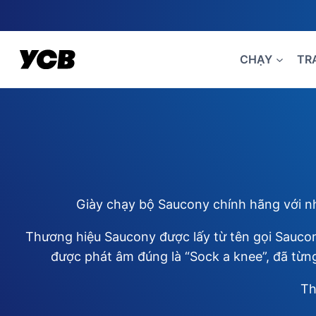
Skip
to
content
CHẠY
TR
Giày chạy bộ Saucony chính hãng với nhữ
Thương hiệu Saucony được lấy từ tên gọi Sauco
được phát âm đúng là “Sock a knee”, đã từn
Th