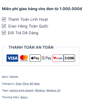
Nimbus
Miễn phí giao hàng cho đơn từ 1.000.000đ
20
quantity
Thanh Toán Linh Hoạt
Giao Hàng Toàn Quốc
Đổi Trả Dễ Dàng
THANH TOÁN AN TOÀN
SKU:
T800N
Category:
Giày Chạy Bộ Nam
Tags:
ngừng kinh doanh
,
Nimbus
,
Nimbus 20
Thương hiệu:
Asics