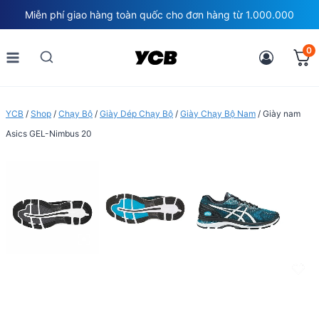
Skip
Miễn phí giao hàng toàn quốc cho đơn hàng từ 1.000.000
to
content
0
YCB
/
Shop
/
Chạy Bộ
/
Giày Dép Chạy Bộ
/
Giày Chạy Bộ Nam
/
Giày nam
Asics GEL-Nimbus 20