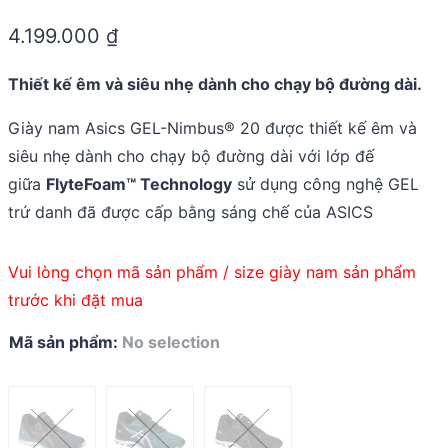
Rated
0.0
4.199.000
₫
out
of
5
Thiết kế êm và siêu nhẹ dành cho chạy bộ đường dài.
Giày nam Asics GEL-Nimbus® 20 được thiết kế êm và
siêu nhẹ dành cho chạy bộ đường dài với lớp đế
giữa
FlyteFoam™ Technology
sử dụng công nghệ GEL
trứ danh đã được cấp bằng sáng chế của ASICS
Vui lòng chọn mã sản phẩm / size giày nam sản phẩm
trước khi đặt mua
Mã sản phẩm
:
No selection