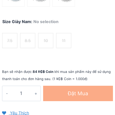
Size Giày Nam
:
No selection
7.5
8.5
10
11
Bạn sẽ nhận được
84 ¥₵฿ Coin
khi mua sản phẩm này để sử dụng
thanh toán cho đơn hàng sau. (1 ¥₵฿ Coin = 1.000đ)
Giày
Đặt Mua
nam
Asics
GEL-
Yêu Thích