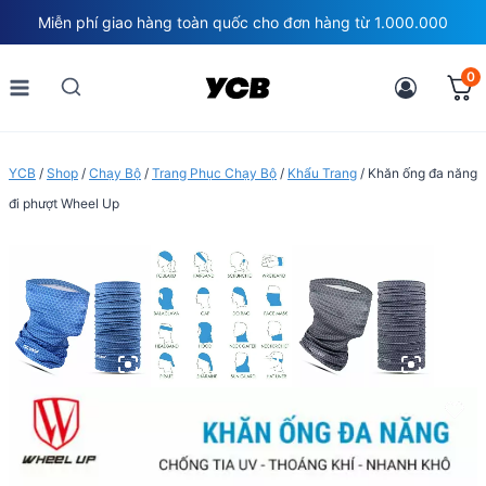
Skip
Miễn phí giao hàng toàn quốc cho đơn hàng từ 1.000.000
to
content
0
YCB
/
Shop
/
Chạy Bộ
/
Trang Phục Chạy Bộ
/
Khẩu Trang
/
Khăn ống đa năng
đi phượt Wheel Up