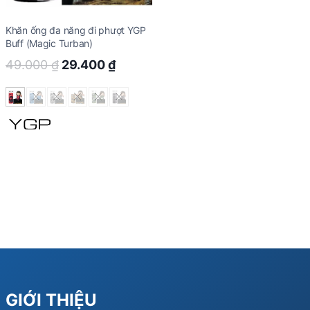
Khăn ống đa năng đi phượt YGP
Buff (Magic Turban)
Original
Current
49.000
₫
29.400
₫
price
price
was:
is:
49.000 ₫.
29.400 ₫.
GIỚI THIỆU