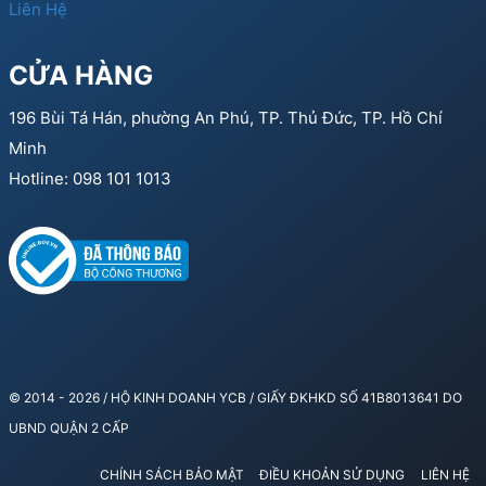
Liên Hệ
CỬA HÀNG
196 Bùi Tá Hán, phường An Phú, TP. Thủ Đức, TP. Hồ Chí
Minh
Hotline: 098 101 1013
© 2014 - 2026 / HỘ KINH DOANH YCB / GIẤY ĐKHKD SỐ 41B8013641 DO
UBND QUẬN 2 CẤP
CHÍNH SÁCH BẢO MẬT
ĐIỀU KHOẢN SỬ DỤNG
LIÊN HỆ