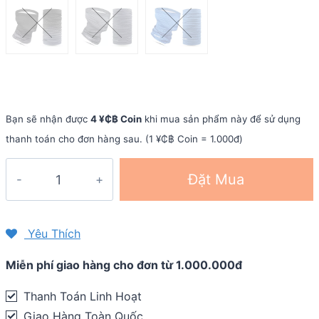
Bạn sẽ nhận được
4 ¥₵฿ Coin
khi mua sản phẩm này để sử dụng
thanh toán cho đơn hàng sau. (1 ¥₵฿ Coin = 1.000đ)
Khăn
Đặt Mua
ống
đa
năng
Yêu Thích
đi
Miễn phí giao hàng cho đơn từ 1.000.000đ
phượt
Wheel
Thanh Toán Linh Hoạt
Up
Giao Hàng Toàn Quốc