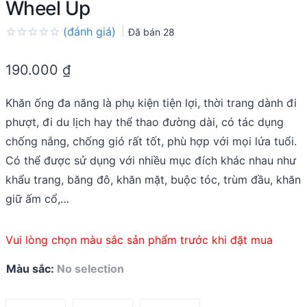
Wheel Up
(đánh giá)
Đã bán
28
Rated
0.0
190.000
₫
out
of
5
Khăn ống đa năng là phụ kiện tiện lợi, thời trang dành đi
phượt, đi du lịch hay thể thao đường dài, có tác dụng
chống nắng, chống gió rất tốt, phù hợp với mọi lứa tuổi.
Có thể được sử dụng với nhiều mục đích khác nhau như
khẩu trang, băng đô, khăn mặt, buộc tóc, trùm đầu, khăn
giữ ấm cổ,…
Vui lòng chọn màu sắc sản phẩm trước khi đặt mua
Màu sắc
:
No selection