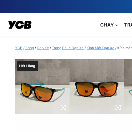
Skip
to
content
CHẠY
TR
YCB
/
Shop
/
Đạp Xe
/
Trang Phục Đạp Xe
/
Kính Mát Đạp Xe
/
Kính mát
Hết Hàng