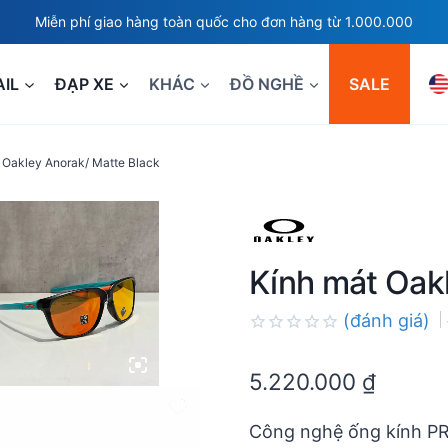
Miễn phí giao hàng toàn quốc cho đơn hàng từ 1.000.000
AIL
ĐẠP XE
KHÁC
ĐỒ NGHỀ
SALE
 Oakley Anorak/ Matte Black
Kính mát Oak
(đánh giá)
Rated
0.0
5.220.000
₫
out
of
5
Công nghệ ống kính PR