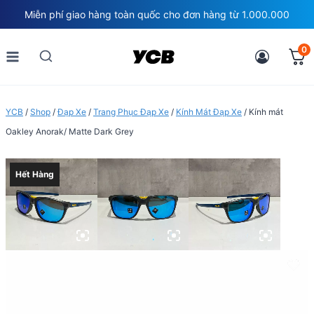
Skip
Miễn phí giao hàng toàn quốc cho đơn hàng từ 1.000.000
to
content
0
YCB
/
Shop
/
Đạp Xe
/
Trang Phục Đạp Xe
/
Kính Mát Đạp Xe
/
Kính mát
Oakley Anorak/ Matte Dark Grey
Hết Hàng