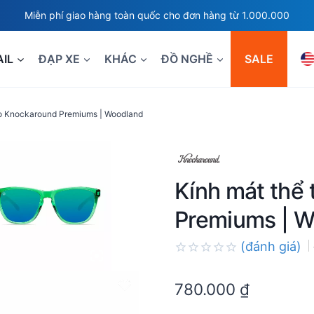
Miễn phí giao hàng toàn quốc cho đơn hàng từ 1.000.000
AIL
ĐẠP XE
KHÁC
ĐỒ NGHỀ
SALE
ao Knockaround Premiums | Woodland
Kính mát thể
Premiums | 
(đánh giá)
Rated
0.0
780.000
₫
out
of