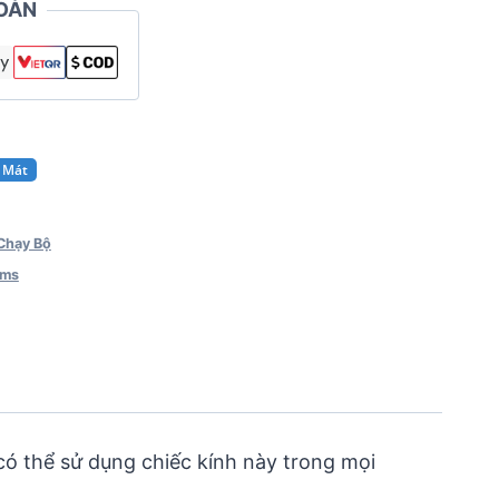
OÀN
h Mát
Chạy Bộ
ums
có thể sử dụng chiếc kính này trong mọi