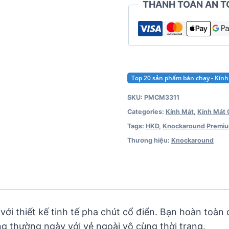
THANH TOÁN AN T
Top 20 sản phẩm bán chạy - Kín
SKU:
PMCM3311
Categories:
Kính Mát
,
Kính Mát 
Tags:
HKD
,
Knockaround Premi
Thương hiệu:
Knockaround
 thiết kế tinh tế pha chút cổ điển. Bạn hoàn toàn 
g thường ngày với vẻ ngoài vô cùng thời trang.