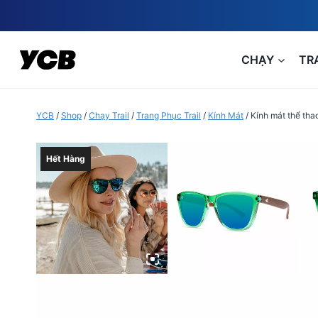
Skip
to
content
CHẠY
TR
YCB
/
Shop
/
Chạy Trail
/
Trang Phục Trail
/
Kính Mát
/
Kính mát thể th
Hết Hàng