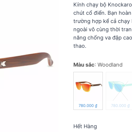
5
Kính chạy bộ Knockarou
chút cổ điển. Bạn hoàn
trường hợp kể cả chạy 
ngoài vô cùng thời tr
năng chống va đập cao
thao.
Màu sắc
:
Woodland
780.000
₫
780.000
₫
Hết Hàng