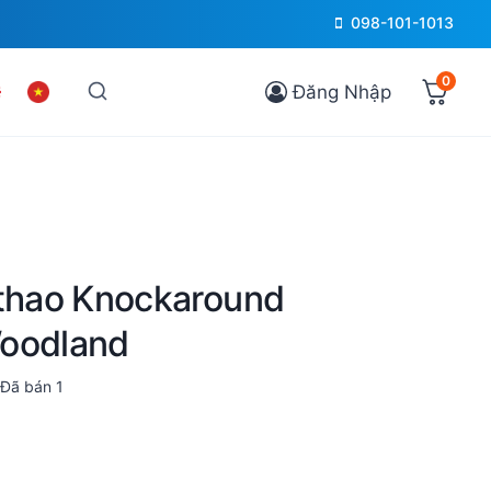
098-101-1013
0
Đăng Nhập
 thao Knockaround
Woodland
Đã bán
1