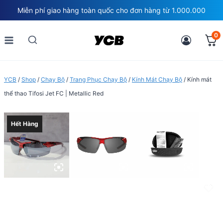
Skip
Miễn phí giao hàng toàn quốc cho đơn hàng từ 1.000.000
to
content
0
YCB
/
Shop
/
Chạy Bộ
/
Trang Phục Chạy Bộ
/
Kính Mát Chạy Bộ
/
Kính mát
thể thao Tifosi Jet FC | Metallic Red
Hết Hàng