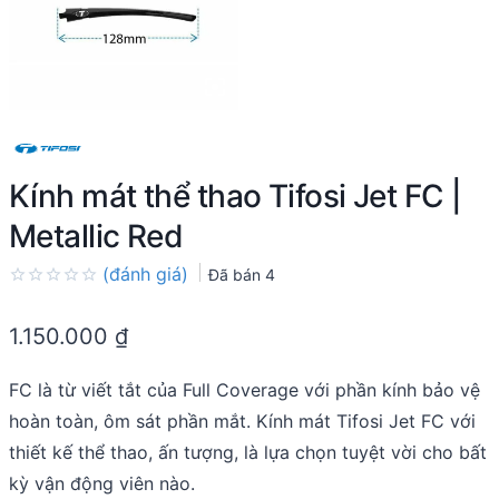
Kính mát thể thao Tifosi Jet FC |
Metallic Red
(đánh giá)
Đã bán
4
Rated
0.0
1.150.000
₫
out
of
5
FC là từ viết tắt của Full Coverage với phần kính bảo vệ
hoàn toàn, ôm sát phần mắt. Kính mát Tifosi Jet FC với
thiết kế thể thao, ấn tượng, là lựa chọn tuyệt vời cho bất
kỳ vận động viên nào.