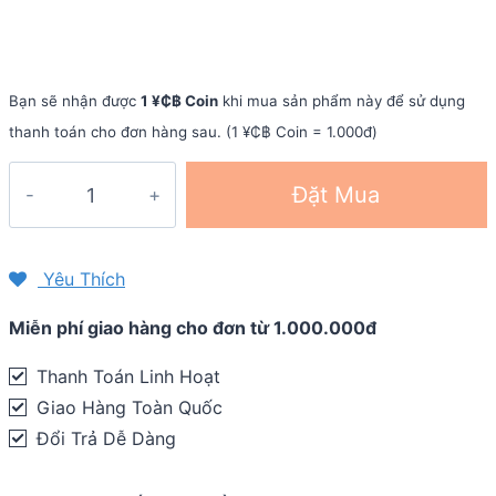
Bạn sẽ nhận được
1 ¥₵฿ Coin
khi mua sản phẩm này để sử dụng
thanh toán cho đơn hàng sau. (1 ¥₵฿ Coin = 1.000đ)
Miếng
Đặt Mua
dán
màn
hình
Yêu Thích
chống
Miễn phí giao hàng cho đơn từ 1.000.000đ
trầy
Garmin
Thanh Toán Linh Hoạt
Fenix
Giao Hàng Toàn Quốc
7S
Đổi Trả Dễ Dàng
/
7