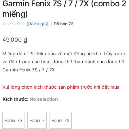
Garmin Fenix 7S / 7 / 7X (combo 2
miếng)
(đánh giá)
Đã bán
76
Rated
0.0
49.000
₫
out
of
5
Miếng dán TPU Film bảo vệ mặt đồng hồ khỏi trầy xước
va đập trong các hoạt động thể thao dành cho đồng hồ
Garmin Fenix 7S / 7 / 7X
Vui lòng chọn kích thước sản phẩm trước khi đặt mua
Kích thước
:
No selection
Fenix 7S
Fenix 7
Fenix 7X