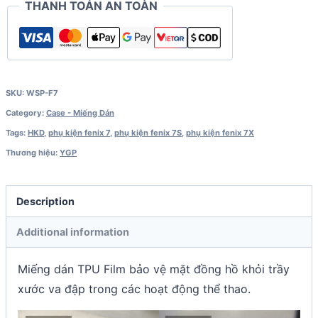
THANH TOÁN AN TOÀN
/
7X
(combo
2
miếng)
SKU:
WSP-F7
quantity
Category:
Case - Miếng Dán
Tags:
HKD
,
phụ kiện fenix 7
,
phụ kiện fenix 7S
,
phụ kiện fenix 7X
Thương hiệu:
YGP
Description
Additional information
Miếng dán TPU Film bảo vệ mặt đồng hồ khỏi trầy
xước va đập trong các hoạt động thể thao.