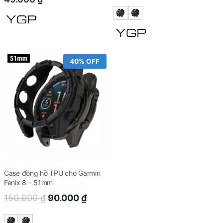
price
price
was:
is:
150.000 ₫.
90.00
40% OFF
Case đồng hồ TPU cho Garmin
Fenix 8 – 51mm
Original
Current
150.000
₫
90.000
₫
price
price