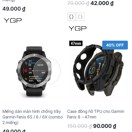
Original
Curren
70.000
₫
42.000
₫
49.000
₫
price
price
was:
is:
70.000 ₫.
42.000
40% OFF
Miếng dán màn hình chống trầy
Case đồng hồ TPU cho Garmin
Garmin Fenix 6S / 6 / 6X (combo
Fenix 8 – 47mm
2 miếng)
Original
Curre
150.000
₫
90.000
₫
49.000
₫