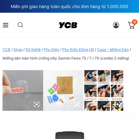
Skip
Miễn phí giao hàng toàn quốc cho đơn hàng từ 1.000.000
to
content
0
YCB
/
Shop
/
Đồ Nghề
/
Phụ Kiện
/
Phụ Kiện Đồng Hồ
/
Case – Miếng Dán
/
Miếng dán màn hình chống trầy Garmin Fenix 7S / 7 / 7X (combo 2 miếng)