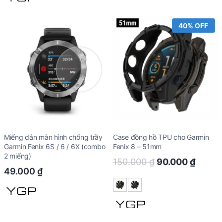
40% OFF
Miếng dán màn hình chống trầy
Case đồng hồ TPU cho Garmin
Garmin Fenix 6S / 6 / 6X (combo
Fenix 8 – 51mm
2 miếng)
Original
Curre
150.000
₫
90.000
₫
49.000
₫
price
price
was:
is:
150.000 ₫.
90.00