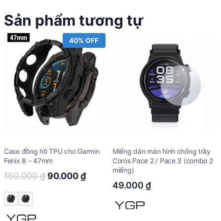
Sản phẩm tương tự
40% OFF
Case đồng hồ TPU cho Garmin
Miếng dán màn hình chống trầy
Fenix 8 – 47mm
Coros Pace 2 / Pace 3 (combo 2
miếng)
Original
Current
150.000
₫
90.000
₫
49.000
₫
price
price
was:
is:
150.000 ₫.
90.000 ₫.