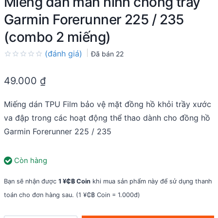
Miếng dán màn hình chống trầy
Garmin Forerunner 225 / 235
(combo 2 miếng)
(đánh giá)
Đã bán
22
Rated
0.0
49.000
₫
out
of
5
Miếng dán TPU Film bảo vệ mặt đồng hồ khỏi trầy xước
va đập trong các hoạt động thể thao dành cho đồng hồ
Garmin Forerunner 225 / 235
Còn hàng
Bạn sẽ nhận được
1 ¥₵฿ Coin
khi mua sản phẩm này để sử dụng thanh
toán cho đơn hàng sau. (1 ¥₵฿ Coin = 1.000đ)