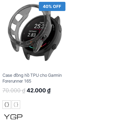
40% OFF
Case đồng hồ TPU cho Garmin
Forerunner 165
Original
Current
70.000
₫
42.000
₫
price
price
was:
is:
70.000 ₫.
42.000 ₫.