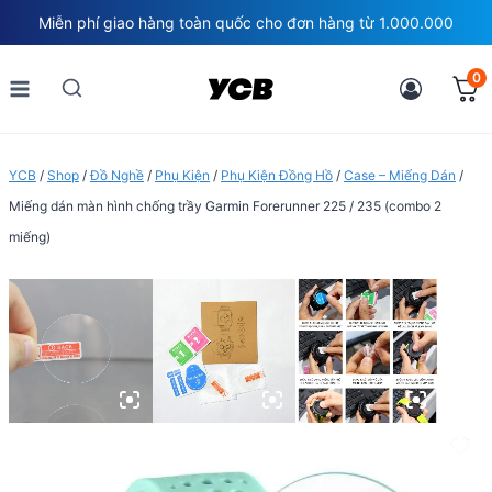
Skip
Miễn phí giao hàng toàn quốc cho đơn hàng từ 1.000.000
to
content
0
YCB
/
Shop
/
Đồ Nghề
/
Phụ Kiện
/
Phụ Kiện Đồng Hồ
/
Case – Miếng Dán
/
Miếng dán màn hình chống trầy Garmin Forerunner 225 / 235 (combo 2
miếng)