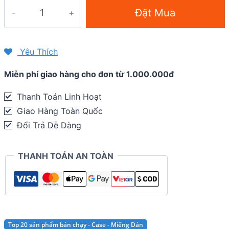
Miếng
Đặt Mua
dán
màn
hình
Yêu Thích
chống
Miễn phí giao hàng cho đơn từ 1.000.000đ
trầy
Garmin
Thanh Toán Linh Hoạt
Forerunner
Giao Hàng Toàn Quốc
225
Đổi Trả Dễ Dàng
/
235
THANH TOÁN AN TOÀN
(combo
2
miếng)
quantity
Top 20 sản phẩm bán chạy - Case - Miếng Dán