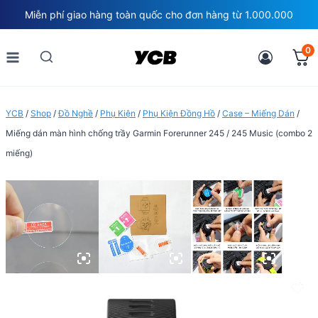
Skip
Miễn phí giao hàng toàn quốc cho đơn hàng từ 1.000.000
to
content
0
YCB
/
Shop
/
Đồ Nghề
/
Phụ Kiện
/
Phụ Kiện Đồng Hồ
/
Case – Miếng Dán
/
Miếng dán màn hình chống trầy Garmin Forerunner 245 / 245 Music (combo 2
miếng)