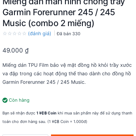
Miếng dán màn hình chống trầy
Garmin Forerunner 245 / 245
Music (combo 2 miếng)
(đánh giá)
Đã bán
330
Rated
0.0
49.000
₫
out
of
5
Miếng dán TPU Film bảo vệ mặt đồng hồ khỏi trầy xước
va đập trong các hoạt động thể thao dành cho đồng hồ
Garmin Forerunner 245 / 245 Music.
Còn hàng
Bạn sẽ nhận được
1 ¥₵฿ Coin
khi mua sản phẩm này để sử dụng thanh
toán cho đơn hàng sau. (1 ¥₵฿ Coin = 1.000đ)