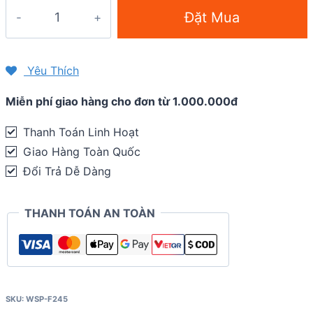
Miếng
Đặt Mua
dán
màn
hình
Yêu Thích
chống
Miễn phí giao hàng cho đơn từ 1.000.000đ
trầy
Garmin
Thanh Toán Linh Hoạt
Forerunner
Giao Hàng Toàn Quốc
245
Đổi Trả Dễ Dàng
/
245
THANH TOÁN AN TOÀN
Music
(combo
2
miếng)
quantity
SKU:
WSP-F245