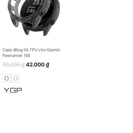
Case đồng hồ TPU cho Garmin
Forerunner 165
Original
Current
70.000
₫
42.000
₫
price
price
was:
is:
70.000 ₫.
42.000 ₫.