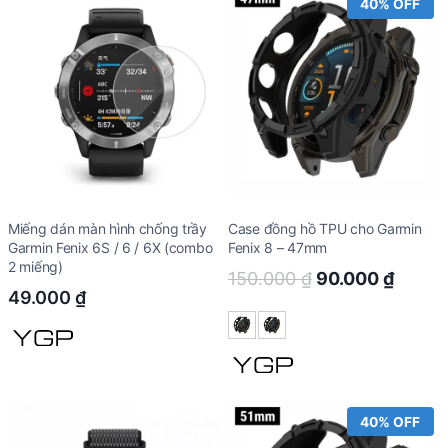
40% OFF
Miếng dán màn hình chống trầy
Case đồng hồ TPU cho Garmin
Garmin Fenix 6S / 6 / 6X (combo
Fenix 8 – 47mm
2 miếng)
Original
Curre
150.000
₫
90.000
₫
49.000
₫
price
price
was:
is:
150.000 ₫.
90.00
40% OFF