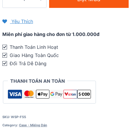
dán
màn
hình
Yêu Thích
chống
Miễn phí giao hàng cho đơn từ 1.000.000đ
trầy
Garmin
Thanh Toán Linh Hoạt
Forerunner
Giao Hàng Toàn Quốc
55
Đổi Trả Dễ Dàng
(combo
2
THANH TOÁN AN TOÀN
miếng)
quantity
SKU:
WSP-F55
Category:
Case - Miếng Dán