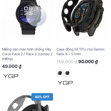
Miếng dán màn hình chống trầy
Case đồng hồ TPU cho Garmin
Coros Pace 2 / Pace 3 (combo 2
Fenix 8 – 51mm
miếng)
Original
Curre
150.000
₫
90.000
₫
49.000
₫
price
price
was:
is:
150.000 ₫.
90.00
40% OFF