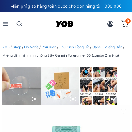
Skip
Miễn phí giao hàng toàn quốc cho đơn hàng từ 1.000.000
to
content
0
YCB
/
Shop
/
Đồ Nghề
/
Phụ Kiện
/
Phụ Kiện Đồng Hồ
/
Case – Miếng Dán
/
Miếng dán màn hình chống trầy Garmin Forerunner 55 (combo 2 miếng)