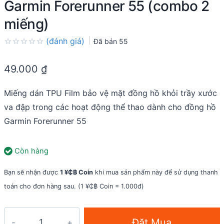
Garmin Forerunner 55 (combo 2
miếng)
(đánh giá)
Đã bán
55
Rated
0.0
49.000
₫
out
of
5
Miếng dán TPU Film bảo vệ mặt đồng hồ khỏi trầy xước
va đập trong các hoạt động thể thao dành cho đồng hồ
Garmin Forerunner 55
Còn hàng
Bạn sẽ nhận được
1 ¥₵฿ Coin
khi mua sản phẩm này để sử dụng thanh
toán cho đơn hàng sau. (1 ¥₵฿ Coin = 1.000đ)
Miếng
Đặt Mua