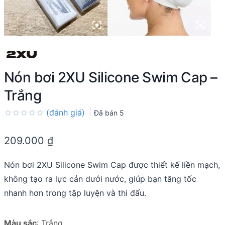
Nón bơi 2XU Silicone Swim Cap –
Trắng
(đánh giá)
Đã bán
5
Rated
0.0
209.000
₫
out
of
5
Nón bơi 2XU Silicone Swim Cap được thiết kế liền mạch,
không tạo ra lực cản dưới nước, giúp bạn tăng tốc
nhanh hơn trong tập luyện và thi đấu.
Màu sắc
:
Trắng