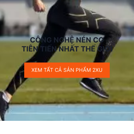
CÔNG NGHỆ NÉN CƠ
TIÊN TIẾN NHẤT THẾ GIỚI
XEM TẤT CẢ SẢN PHẨM 2XU