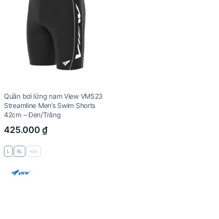
Quần bơi lửng nam View VM523
Streamline Men’s Swim Shorts
42cm – Đen/Trắng
425.000
₫
L
XL
XXL