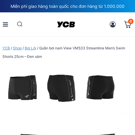
Skip
Miễn phí giao hàng toàn quốc cho đơn hàng từ 1.000.000
to
content
0
YCB
/
Shop
/
Bơi Lội
/
Quần bơi nam View VM533 Streamline Men’s Swim
Shorts 25cm – Đen xám