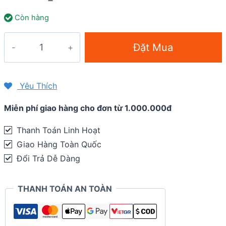
Còn hàng
Quần
Đặt Mua
bơi
nam
View
Yêu Thích
VM533
Miễn phí giao hàng cho đơn từ 1.000.000đ
Streamline
Men's
Thanh Toán Linh Hoạt
Swim
Giao Hàng Toàn Quốc
Shorts
Đổi Trả Dễ Dàng
25cm
-
THANH TOÁN AN TOÀN
Đen
xám
quantity