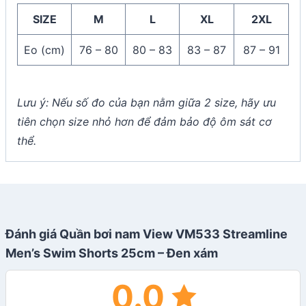
SIZE
M
L
XL
2XL
Eo (cm)
76 – 80
80 – 83
83 – 87
87 – 91
Lưu ý: Nếu số đo của bạn nằm giữa 2 size, hãy ưu
tiên chọn size nhỏ hơn để đảm bảo độ ôm sát cơ
thể.
Đánh giá Quần bơi nam View VM533 Streamline
Men’s Swim Shorts 25cm – Đen xám
0.0