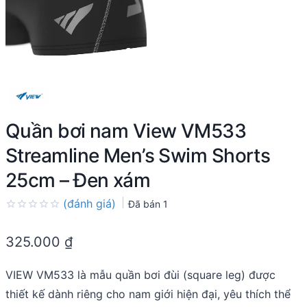
Quần bơi nam View VM533
Streamline Men’s Swim Shorts
25cm – Đen xám
(đánh giá)
Đã bán
1
Rated
0.0
325.000
₫
out
of
5
VIEW VM533 là mẫu quần bơi đùi (square leg) được
thiết kế dành riêng cho nam giới hiện đại, yêu thích thể