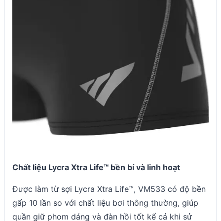
Chất liệu Lycra Xtra Life™ bền bỉ và linh hoạt
Được làm từ sợi Lycra Xtra Life™, VM533 có độ bền
gấp 10 lần so với chất liệu bơi thông thường, giúp
quần giữ phom dáng và đàn hồi tốt kể cả khi sử