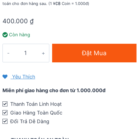
toán cho đơn hàng sau. (1 ¥₵฿ Coin = 1.000đ)
400.000
₫
Còn hàng
Quần
Đặt Mua
bơi
nam
TYR
Yêu Thích
Filament
Miễn phí giao hàng cho đơn từ 1.000.000đ
Men's
Swim
Thanh Toán Linh Hoạt
Shorts
Giao Hàng Toàn Quốc
quantity
Đổi Trả Dễ Dàng