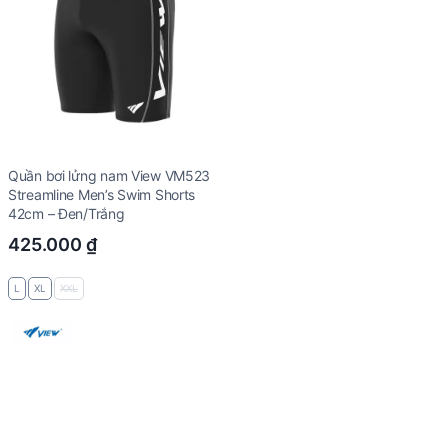
Quần bơi lửng nam View VM523
Streamline Men’s Swim Shorts
42cm – Đen/Trắng
425.000
₫
L
XL
XXL