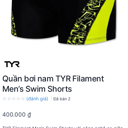
Quần bơi nam TYR Filament
Men’s Swim Shorts
(đánh giá)
Đã bán
2
Rated
0.0
400.000
₫
out
of
5