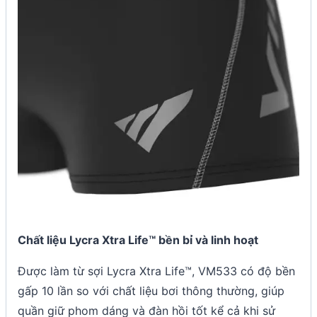
Chất liệu Lycra Xtra Life™ bền bỉ và linh hoạt
Được làm từ sợi Lycra Xtra Life™, VM533 có độ bền
gấp 10 lần so với chất liệu bơi thông thường, giúp
quần giữ phom dáng và đàn hồi tốt kể cả khi sử