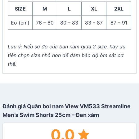
SIZE
M
L
XL
2XL
Eo (cm)
76 – 80
80 – 83
83 – 87
87 – 91
Lưu ý: Nếu số đo của bạn nằm giữa 2 size, hãy ưu
tiên chọn size nhỏ hơn để đảm bảo độ ôm sát cơ
thể.
Đánh giá Quần bơi nam View VM533 Streamline
Men’s Swim Shorts 25cm – Đen xám
0.0