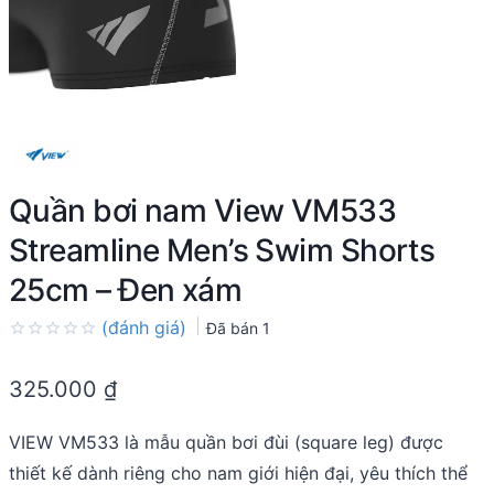
Quần bơi nam View VM533
Streamline Men’s Swim Shorts
25cm – Đen xám
(đánh giá)
Đã bán
1
Rated
0.0
325.000
₫
out
of
5
VIEW VM533 là mẫu quần bơi đùi (square leg) được
thiết kế dành riêng cho nam giới hiện đại, yêu thích thể