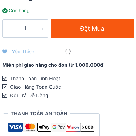
Còn hàng
Quần
Đặt Mua
bơi
nam
View
Yêu Thích
VM533
Miễn phí giao hàng cho đơn từ 1.000.000đ
Streamline
Men's
Thanh Toán Linh Hoạt
Swim
Giao Hàng Toàn Quốc
Shorts
Đổi Trả Dễ Dàng
25cm
-
THANH TOÁN AN TOÀN
Đen
xám
quantity