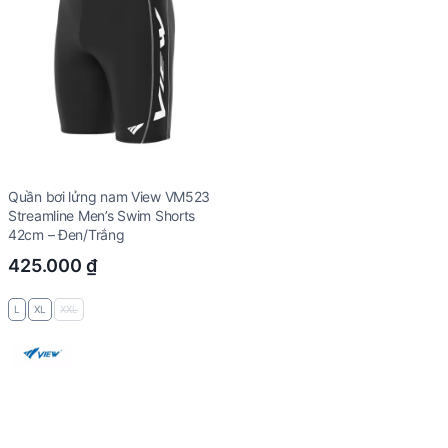
Quần bơi lửng nam View VM523
Streamline Men’s Swim Shorts
42cm – Đen/Trắng
425.000
₫
L
XL
XXL