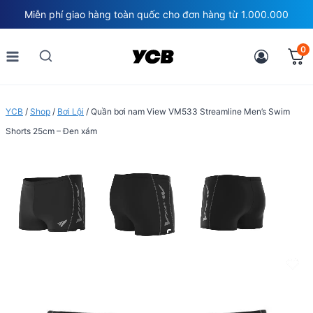
Skip
Miễn phí giao hàng toàn quốc cho đơn hàng từ 1.000.000
to
content
0
YCB
/
Shop
/
Bơi Lội
/
Quần bơi nam View VM533 Streamline Men’s Swim
Shorts 25cm – Đen xám