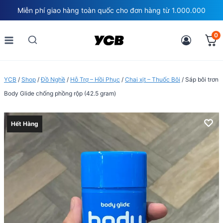
Skip
Miễn phí giao hàng toàn quốc cho đơn hàng từ 1.000.000
to
content
0
YCB
/
Shop
/
Đồ Nghề
/
Hỗ Trợ – Hồi Phục
/
Chai xịt – Thuốc Bôi
/
Sáp bôi trơn
Body Glide chống phồng rộp (42.5 gram)
Hết Hàng