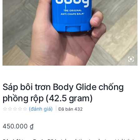
Sáp bôi trơn Body Glide chống
phồng rộp (42.5 gram)
(đánh giá)
Đã bán
432
Rated
0.0
450.000
₫
out
of
5