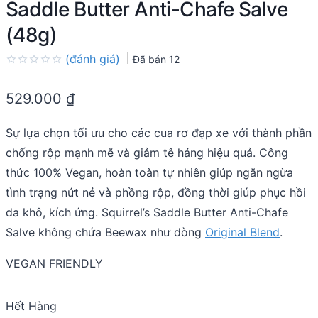
Saddle Butter Anti-Chafe Salve
(48g)
(đánh giá)
Đã bán
12
Rated
0.0
529.000
₫
out
of
5
Sự lựa chọn tối ưu cho các cua rơ đạp xe với thành phần
chống rộp mạnh mẽ và giảm tê háng hiệu quả. Công
thức 100% Vegan, hoàn toàn tự nhiên giúp ngăn ngừa
tình trạng nứt nẻ và phồng rộp, đồng thời giúp phục hồi
da khô, kích ứng. Squirrel’s Saddle Butter Anti-Chafe
Salve không chứa Beewax như dòng
Original Blend
.
VEGAN FRIENDLY
Hết Hàng