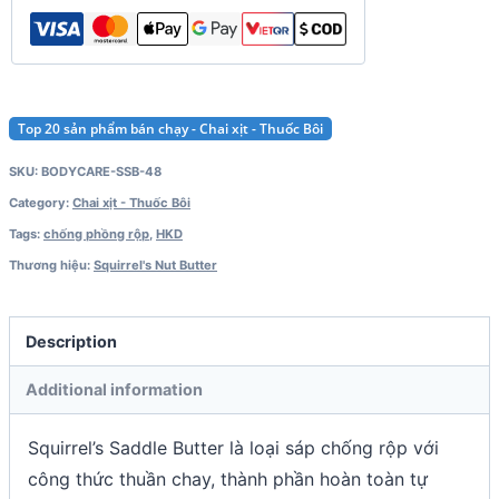
Top 20 sản phẩm bán chạy - Chai xịt - Thuốc Bôi
SKU:
BODYCARE-SSB-48
Category:
Chai xịt - Thuốc Bôi
Tags:
chống phồng rộp
,
HKD
Thương hiệu:
Squirrel's Nut Butter
Description
Additional information
Squirrel’s Saddle Butter là loại sáp chống rộp với
công thức thuần chay, thành phần hoàn toàn tự