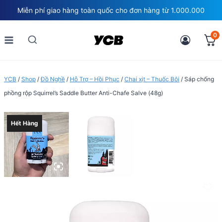
Skip
Miễn phí giao hàng toàn quốc cho đơn hàng từ 1.000.000
to
content
0
YCB
/
Shop
/
Đồ Nghề
/
Hỗ Trợ – Hồi Phục
/
Chai xịt – Thuốc Bôi
/
Sáp chống
phồng rộp Squirrel’s Saddle Butter Anti-Chafe Salve (48g)
Hết Hàng