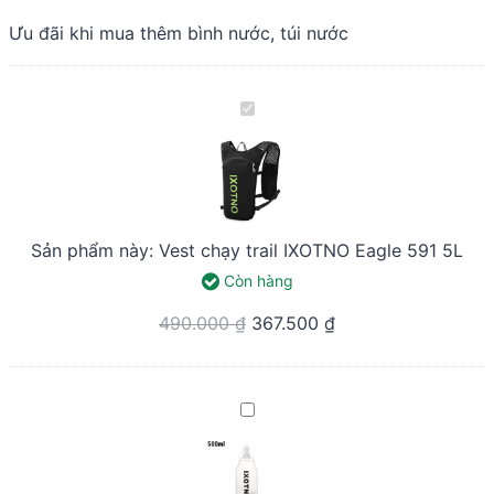
Ưu đãi khi mua thêm bình nước, túi nước
Vest
chạy
trail
IXOTNO
Eagle
Sản phẩm này:
Vest chạy trail IXOTNO Eagle 591 5L
591
Còn hàng
5L
Original
Current
490.000
₫
367.500
₫
price
price
was:
is:
Bình
490.000 ₫.
367.500 ₫.
nước
dẻo