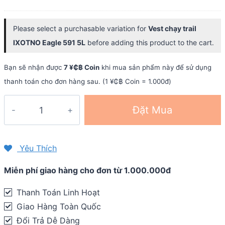
price
price
thao
was:
is:
IXOTNO
Please select a purchasable variation for
Vest chạy trail
190.000 ₫.
152.000 ₫.
quantity
IXOTNO Eagle 591 5L
before adding this product to the cart.
Bạn sẽ nhận được
7 ¥₵฿ Coin
khi mua sản phẩm này để sử dụng
thanh toán cho đơn hàng sau. (1 ¥₵฿ Coin = 1.000đ)
Vest
Đặt Mua
chạy
trail
IXOTNO
Yêu Thích
Eagle
Miễn phí giao hàng cho đơn từ 1.000.000đ
591
5L
Thanh Toán Linh Hoạt
quantity
Giao Hàng Toàn Quốc
Đổi Trả Dễ Dàng