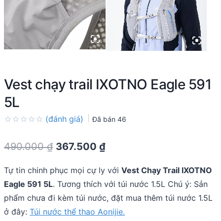
Vest chạy trail IXOTNO Eagle 591
5L
(đánh giá)
Đã bán
46
Rated
0.0
Original
Current
490.000
₫
367.500
₫
out
of
price
price
5
Tự tin chinh phục mọi cự ly với
Vest Chạy Trail IXOTNO
was:
is:
Eagle 591 5L
. Tương thích với túi nước 1.5L Chú ý: Sản
490.000 ₫.
367.500 ₫.
phẩm chưa đi kèm túi nước, đặt mua thêm túi nước 1.5L
ở đây:
Túi nước thể thao Aonijie.