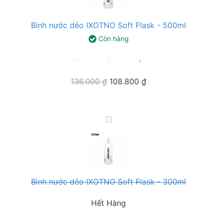
IXOTNO
Soft
Bình nước dẻo IXOTNO Soft Flask - 500ml
Flask
Còn hàng
-
Bình
500ml
-
+
nước
Original
Current
136.000
₫
108.800
₫
dẻo
price
price
IXOTNO
was:
is:
Soft
Bình
136.000 ₫.
108.800 ₫.
Flask
nước
-
dẻo
500ml
IXOTNO
quantity
Soft
Bình nước dẻo IXOTNO Soft Flask - 300ml
Flask
-
Hết Hàng
300ml