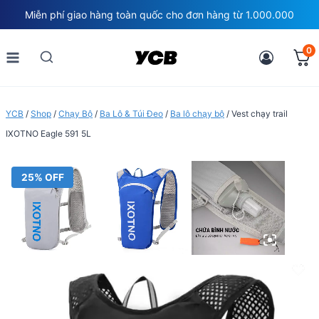
Skip
Miễn phí giao hàng toàn quốc cho đơn hàng từ 1.000.000
to
content
0
YCB
/
Shop
/
Chạy Bộ
/
Ba Lô & Túi Đeo
/
Ba lô chạy bộ
/
Vest chạy trail
IXOTNO Eagle 591 5L
25% OFF