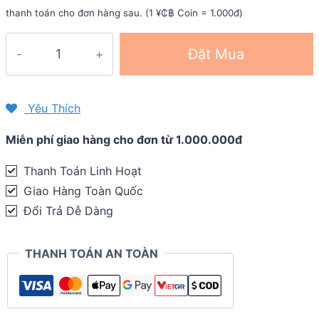
thanh toán cho đơn hàng sau. (1 ¥₵฿ Coin = 1.000đ)
Vest
Đặt Mua
nước
chạy
trail
Yêu Thích
INOXTO
Miễn phí giao hàng cho đơn từ 1.000.000đ
Topspeed
592
Thanh Toán Linh Hoạt
(2.5L
Giao Hàng Toàn Quốc
/
Đổi Trả Dễ Dàng
3.5L)
(tặng
THANH TOÁN AN TOÀN
kèm
2
bình