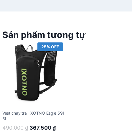
Sản phẩm tương tự
25% OFF
Vest chạy trail IXOTNO Eagle 591
5L
Original
Current
490.000
₫
367.500
₫