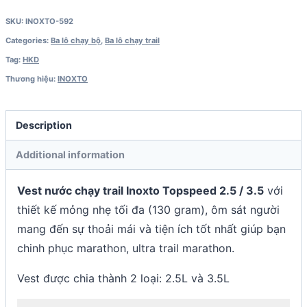
nước
300ml)
SKU:
INOXTO-592
quantity
Categories:
Ba lô chạy bộ
,
Ba lô chạy trail
Tag:
HKD
Thương hiệu:
INOXTO
Description
Additional information
Vest nước chạy trail Inoxto Topspeed 2.5 / 3.5
với
thiết kế mỏng nhẹ tối đa (130 gram), ôm sát người
mang đến sự thoải mái và tiện ích tốt nhất giúp bạn
chinh phục marathon, ultra trail marathon.
Vest được chia thành 2 loại: 2.5L và 3.5L