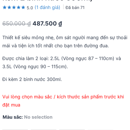
(
1
đánh giá)
Đã bán
71
5.0
Rated
1
5.0
out of 5
Original
Current
650.000
₫
487.500
₫
based on
customer
price
price
rating
Thiết kế siêu mỏng nhẹ, ôm sát người mang đến sự thoải
was:
is:
mái và tiện ích tốt nhất cho bạn trên đường đua.
650.000 ₫.
487.500 ₫.
Được chia làm 2 loại: 2.5L (Vòng ngực 87 – 110cm) và
3.5L (Vòng ngực 90 – 115cm).
Đi kèm 2 bình nước 300ml.
Vui lòng chọn màu sắc / kích thước sản phẩm trước khi
đặt mua
Màu sắc
:
No selection