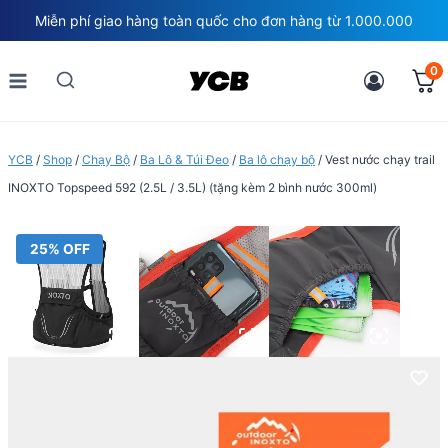
Skip
Miễn phí giao hàng toàn quốc cho đơn hàng từ 1.000.000
to
content
0
YCB
/
Shop
/
Chạy Bộ
/
Ba Lô & Túi Đeo
/
Ba lô chạy bộ
/
Vest nước chạy trail
INOXTO Topspeed 592 (2.5L / 3.5L) (tặng kèm 2 bình nước 300ml)
25% OFF