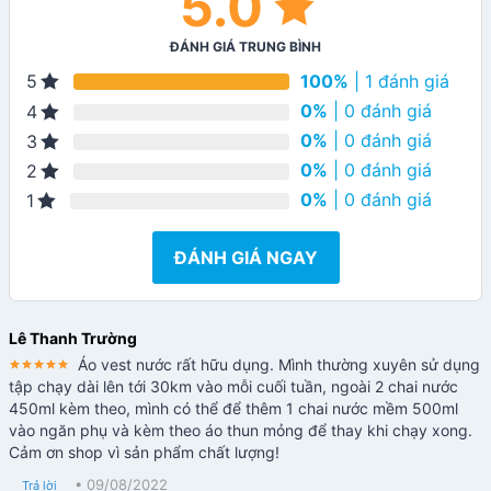
5.0
ĐÁNH GIÁ TRUNG BÌNH
100%
| 1 đánh giá
5
0%
| 0 đánh giá
4
0%
| 0 đánh giá
3
0%
| 0 đánh giá
2
0%
| 0 đánh giá
1
ĐÁNH GIÁ NGAY
Lê Thanh Trường
Áo vest nước rất hữu dụng. Mình thường xuyên sử dụng
Rated
5
tập chạy dài lên tới 30km vào mỗi cuối tuần, ngoài 2 chai nước
out of 5
450ml kèm theo, mình có thể để thêm 1 chai nước mềm 500ml
vào ngăn phụ và kèm theo áo thun mỏng để thay khi chạy xong.
Cảm ơn shop vì sản phẩm chất lượng!
•
09/08/2022
Trả lời