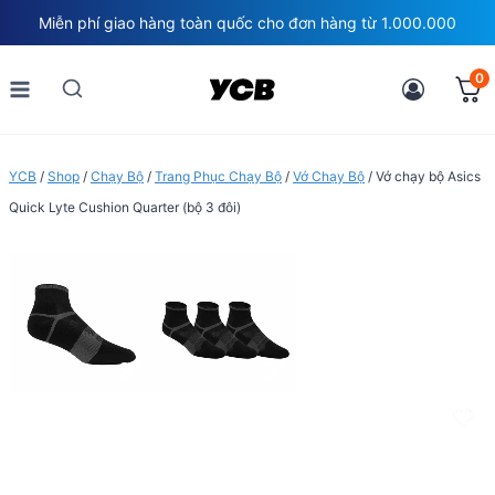
Skip
Miễn phí giao hàng toàn quốc cho đơn hàng từ 1.000.000
to
content
0
YCB
/
Shop
/
Chạy Bộ
/
Trang Phục Chạy Bộ
/
Vớ Chạy Bộ
/
Vớ chạy bộ Asics
Quick Lyte Cushion Quarter (bộ 3 đôi)