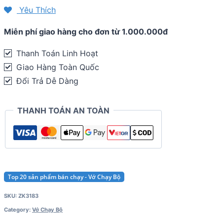
Asics
Yêu Thích
Quick
Miễn phí giao hàng cho đơn từ 1.000.000đ
Lyte
Cushion
Thanh Toán Linh Hoạt
Quarter
Giao Hàng Toàn Quốc
(bộ
Đổi Trả Dễ Dàng
3
đôi)
THANH TOÁN AN TOÀN
quantity
Top 20 sản phẩm bán chạy - Vớ Chạy Bộ
SKU:
ZK3183
Category:
Vớ Chạy Bộ