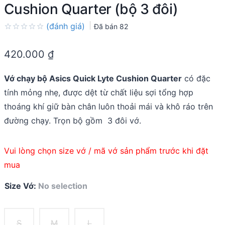
Cushion Quarter (bộ 3 đôi)
(đánh giá)
Đã bán
82
Rated
0.0
420.000
₫
out
of
5
Vớ chạy bộ Asics Quick Lyte Cushion Quarter
có đặc
tính mỏng nhẹ, được dệt từ chất liệu sợi tổng hợp
thoáng khí giữ bàn chân luôn thoải mái và khô ráo trên
đường chạy. Trọn bộ gồm 3 đôi vớ.
Vui lòng chọn size vớ / mã vớ sản phẩm trước khi đặt
mua
Size Vớ
:
No selection
S
M
L