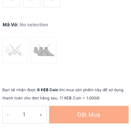
Mã Vớ
:
No selection
Bạn sẽ nhận được
8 ¥₵฿ Coin
khi mua sản phẩm này để sử dụng
thanh toán cho đơn hàng sau. (1 ¥₵฿ Coin = 1.000đ)
Vớ
Đặt Mua
chạy
bộ