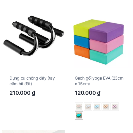
Dụng cụ chống đẩy (tay
Gạch gối yoga EVA (23cm
cầm hít đất)
x 15cm)
210.000
₫
120.000
₫