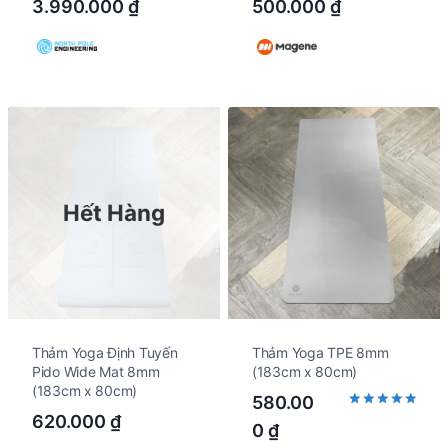
3.990.000
₫
500.000
₫
Hết Hàng
Thảm Yoga Định Tuyến
Thảm Yoga TPE 8mm
Pido Wide Mat 8mm
(183cm x 80cm)
(183cm x 80cm)
580.00
620.000
₫
Rated
0
₫
5.00
out of 5