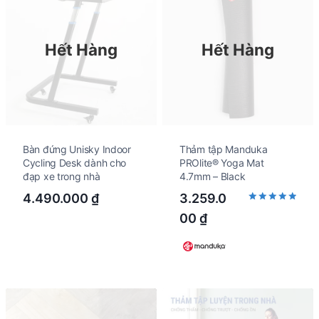
Hết Hàng
Hết Hàng
Bàn đứng Unisky Indoor
Thảm tập Manduka
Cycling Desk dành cho
PROlite® Yoga Mat
đạp xe trong nhà
4.7mm – Black
4.490.000
₫
3.259.0
Rated
00
₫
5.00
out of 5