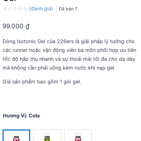
(đánh giá)
Đã bán
7
Rated
0.0
99.000
₫
out
of
5
Dòng Isotonic Gel của 226ers là giải pháp lý tưởng cho
các runner hoặc vận động viên ba môn phối hợp ưu tiên
tốc độ hấp thụ nhanh và sự thoải mái tối đa cho dạ dày
mà không cần phải uống kèm nước khi nạp gel.
Giá sản phẩm bao gồm 1 gói gel.
Hương Vị
:
Cola