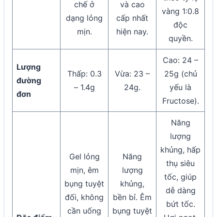
chế ở
và cao
vàng 1:0.8
dạng lỏng
cấp nhất
độc
mịn.
hiện nay.
quyền.
Cao: 24 –
Lượng
Thấp: 0.3
Vừa: 23 –
25g (chủ
đường
– 1.4g
24g.
yếu là
đơn
Fructose).
Năng
lượng
khủng, hấp
Gel lỏng
Năng
thụ siêu
mịn, êm
lượng
tốc, giúp
bụng tuyệt
khủng,
dễ dàng
đối, không
bền bỉ. Êm
bứt tốc.
cần uống
bụng tuyệt