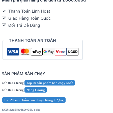
Gel
quantity
Thanh Toán Linh Hoạt
Giao Hàng Toàn Quốc
Đổi Trả Dễ Dàng
THANH TOÁN AN TOÀN
SẢN PHẨM BÁN CHẠY
Xếp thứ
4
trong
Top 20 sản phẩm bán chạy nhất
Xếp thứ
3
trong
Năng Lượng
Top 20 sản phẩm bán chạy - Năng Lượng
SKU:
226ERS-ISO-GEL-cola