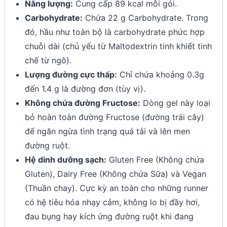
Năng lượng:
Cung cấp 89 kcal mỗi gói.
Carbohydrate:
Chứa 22 g Carbohydrate. Trong
đó, hầu như toàn bộ là carbohydrate phức hợp
chuỗi dài (chủ yếu từ Maltodextrin tinh khiết tinh
chế từ ngô).
Lượng đường cực thấp:
Chỉ chứa khoảng 0.3g
đến 1.4 g là đường đơn (tùy vị).
Không chứa đường Fructose:
Dòng gel này loại
bỏ hoàn toàn đường Fructose (đường trái cây)
để ngăn ngừa tình trạng quá tải và lên men
đường ruột.
Hệ dinh dưỡng sạch:
Gluten Free (Không chứa
Gluten), Dairy Free (Không chứa Sữa) và Vegan
(Thuần chay). Cực kỳ an toàn cho những runner
có hệ tiêu hóa nhạy cảm, không lo bị đầy hơi,
đau bụng hay kích ứng đường ruột khi đang