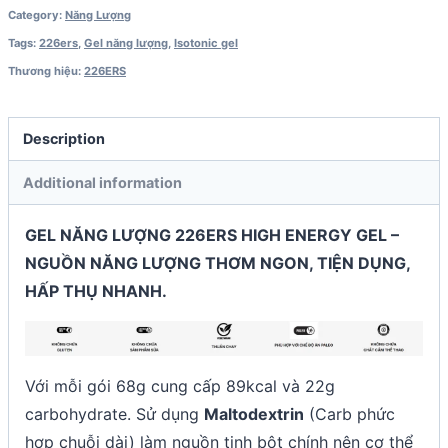
Category:
Năng Lượng
Tags:
226ers
,
Gel năng lượng
,
Isotonic gel
Thương hiệu:
226ERS
Description
Additional information
GEL NĂNG LƯỢNG 226ERS HIGH ENERGY GEL –
NGUỒN NĂNG LƯỢNG THƠM NGON, TIỆN DỤNG,
HẤP THỤ NHANH.
Với mỗi gói 68g cung cấp 89kcal và 22g
carbohydrate. Sử dụng
Maltodextrin
(Carb phức
hợp chuỗi dài) làm nguồn tinh bột chính nên cơ thể