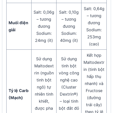
Salt: 0,64g
Salt: 0,06g
Salt: 0,10g
– tương
– tương
– tương
Muối điện
đương
đương
đương
giải
Sodium:
Sodium:
Sodium:
253mg
24mg (ít)
40mg (ít)
(cao)
Kết hợp
Sử dụng
Sử dụng
Maltodextr
Maltodext
tinh bột
in (tinh bột
rin (nguồn
vòng công
hấp thụ
tinh bột
nghệ cao
nhanh) và
ngô) tự
(Cluster
Tỷ lệ Carb
Fructose
nhiên tinh
Dextrin®)
(Mạch)
(đường
khiết,
– loại tinh
trái cây)
được pha
bột đắt đỏ
theo tỷ lệ