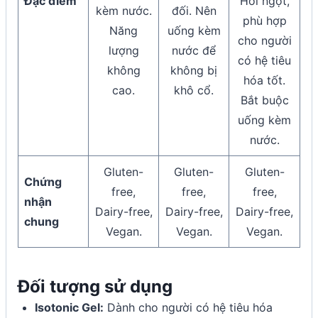
Đặc điểm
Hơi ngọt,
kèm nước.
đối. Nên
phù hợp
Năng
uống kèm
cho người
lượng
nước để
có hệ tiêu
không
không bị
hóa tốt.
cao.
khô cổ.
Bắt buộc
uống kèm
nước.
Gluten-
Gluten-
Gluten-
Chứng
free,
free,
free,
nhận
Dairy-free,
Dairy-free,
Dairy-free,
chung
Vegan.
Vegan.
Vegan.
Đối tượng sử dụng
Isotonic Gel:
Dành cho người có hệ tiêu hóa