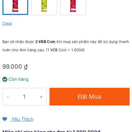
Clear
Bạn sẽ nhận được
2 ¥₵฿ Coin
khi mua sản phẩm này để sử dụng thanh
toán cho đơn hàng sau. (1 ¥₵฿ Coin = 1.000đ)
99.000
₫
Còn hàng
Gel
Đặt Mua
năng
lượng
226ERS
Yêu Thích
Isotonic
Miễn phí giao hàng cho đơn từ 1.000.000đ