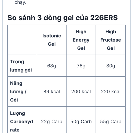
chạy.
So sánh 3 dòng gel của 226ERS
High
High
Isotonic
Energy
Fructose
Gel
Gel
Gel
Trọng
68g
76g
80g
lượng gói
Năng
lượng /
89 kcal
200 kcal
220 kcal
Gói
Lượng
Carbohyd
22g Carb
50g Carb
55g Carb
rate