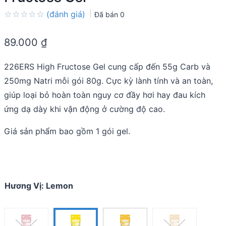
(đánh giá)
Đã bán
0
Rated
0.0
89.000
₫
out
of
5
226ERS High Fructose Gel cung cấp đến 55g Carb và
250mg Natri mỗi gói 80g. Cực kỳ lành tính và an toàn,
giúp loại bỏ hoàn toàn nguy cơ đầy hơi hay đau kích
ứng dạ dày khi vận động ở cường độ cao.
Giá sản phẩm bao gồm 1 gói gel.
Hương Vị
:
Lemon