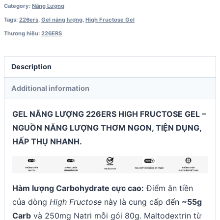
Category:
Năng Lượng
Tags:
226ers
,
Gel năng lượng
,
High Fructose Gel
Thương hiệu:
226ERS
Description
Additional information
GEL NĂNG LƯỢNG 226ERS HIGH FRUCTOSE GEL –
NGUỒN NĂNG LƯỢNG THƠM NGON, TIỆN DỤNG,
HẤP THỤ NHANH.
Hàm lượng Carbohydrate cực cao:
Điểm ăn tiền
của dòng
High Fructose
này là cung cấp đến
~55g
Carb
và 250mg Natri mỗi gói 80g. Maltodextrin từ