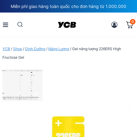
Skip
Miễn phí giao hàng toàn quốc cho đơn hàng từ 1.000.000
to
content
0
YCB
/
Shop
/
Dinh Dưỡng
/
Năng Lượng
/
Gel năng lượng 226ERS High
Fructose Gel