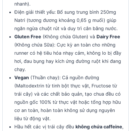
nhanh).
Điện giải thiết yếu: Bổ sung trung bình 250mg
Natri (tương đương khoảng 0,65 g muối) giúp
ngăn ngừa chuột rút và duy trì cân bằng nước.
Gluten Free
(Không chứa Gluten) và
Dairy Free
(Không chứa Sữa): Cực kỳ an toàn cho những
runner có hệ tiêu hóa nhạy cảm, không lo bị đầy
hơi, đau bụng hay kích ứng đường ruột khi đang
chạy.
Vegan
(Thuần chay): Cả nguồn đường
(Maltodextrin từ tinh bột thực vật, Fructose từ
trái cây) và các chất bảo quản, tạo chua đều có
nguồn gốc 100% từ thực vật hoặc tổng hợp hữu
cơ an toàn, hoàn toàn không sử dụng nguyên
liệu từ động vật.
Hầu hết các vị trái cây đều
không chứa caffeine
,