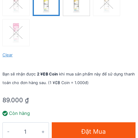
Clear
Bạn sẽ nhận được
2 ¥₵฿ Coin
khi mua sản phẩm này để sử dụng thanh
toán cho đơn hàng sau. (1 ¥₵฿ Coin = 1.000đ)
89.000
₫
Còn hàng
Gel
Đặt Mua
năng