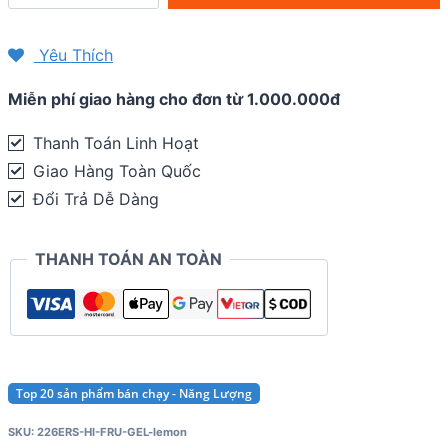
lượng
226ERS
Yêu Thích
High
Miễn phí giao hàng cho đơn từ 1.000.000đ
Fructose
Gel
Thanh Toán Linh Hoạt
quantity
Giao Hàng Toàn Quốc
Đổi Trả Dễ Dàng
THANH TOÁN AN TOÀN
Top 20 sản phẩm bán chạy - Năng Lượng
SKU:
226ERS-HI-FRU-GEL-lemon