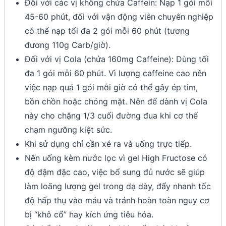
Đối với các vị không chứa Caffein: Nạp 1 gói mỗi
45-60 phút, đối với vận động viên chuyên nghiệp
có thể nạp tối đa 2 gói mỗi 60 phút (tương
đương 110g Carb/giờ).
Đối với vị Cola (chứa 160mg Caffeine): Dùng tối
đa 1 gói mỗi 60 phút. Vì lượng caffeine cao nên
việc nạp quá 1 gói mỗi giờ có thể gây ép tim,
bồn chồn hoặc chóng mặt. Nên để dành vị Cola
này cho chặng 1/3 cuối đường đua khi cơ thể
chạm ngưỡng kiệt sức.
Khi sử dụng chỉ cần xé ra và uống trực tiếp.
Nên uống kèm nước lọc vì gel High Fructose có
độ đậm đặc cao, việc bổ sung đủ nước sẽ giúp
làm loãng lượng gel trong dạ dày, đẩy nhanh tốc
độ hấp thụ vào máu và tránh hoàn toàn nguy cơ
bị “khô cổ” hay kích ứng tiêu hóa.