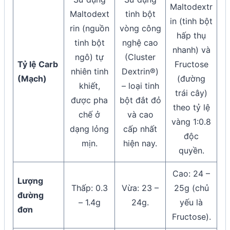
Maltodextr
Maltodext
tinh bột
in (tinh bột
rin (nguồn
vòng công
hấp thụ
tinh bột
nghệ cao
nhanh) và
ngô) tự
(Cluster
Tỷ lệ Carb
Fructose
nhiên tinh
Dextrin®)
(Mạch)
(đường
khiết,
– loại tinh
trái cây)
được pha
bột đắt đỏ
theo tỷ lệ
chế ở
và cao
vàng 1:0.8
dạng lỏng
cấp nhất
độc
mịn.
hiện nay.
quyền.
Cao: 24 –
Lượng
Thấp: 0.3
Vừa: 23 –
25g (chủ
đường
– 1.4g
24g.
yếu là
đơn
Fructose).