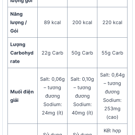
lượng gói
Năng
lượng /
89 kcal
200 kcal
220 kcal
Gói
Lượng
Carbohyd
22g Carb
50g Carb
55g Carb
rate
Salt: 0,64g
Salt: 0,06g
Salt: 0,10g
– tương
– tương
– tương
Muối điện
đương
đương
đương
giải
Sodium:
Sodium:
Sodium:
253mg
24mg (ít)
40mg (ít)
(cao)
Kết hợp
Sử dụng
Sử dụng