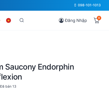
098-101-1013
0
Đăng Nhập
m Saucony Endorphin
lexion
Đã bán
13