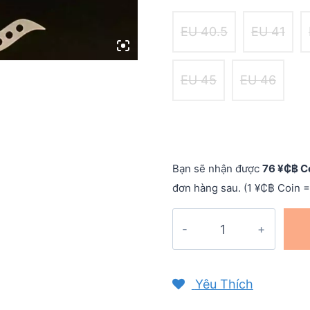
EU 40.5
EU 41
EU 45
EU 46
Bạn sẽ nhận được
76 ¥₵฿ C
đơn hàng sau. (1 ¥₵฿ Coin =
Giày
chạy
nam
Saucony
Yêu Thích
Endorphin