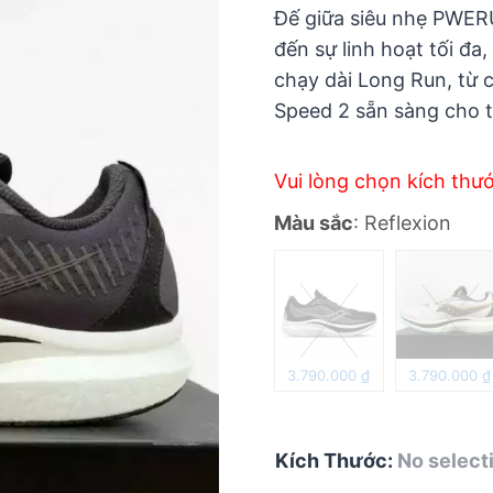
5
Đế giữa siêu nhẹ PWER
đến sự linh hoạt tối đa
chạy dài Long Run, từ 
Speed 2 sẵn sàng cho t
Vui lòng chọn kích thư
Màu sắc
:
Reflexion
3.790.000
₫
3.790.000
₫
Kích Thước
:
No select