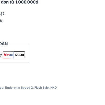
 đơn từ 1.000.000đ
ạt
ốc
OÀN
eed
,
Endorphin Speed 2
,
Flash Sale
,
HKD