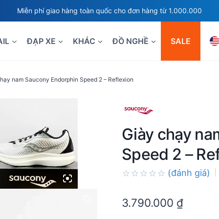
Miễn phí giao hàng toàn quốc cho đơn hàng từ 1.000.000
AIL
ĐẠP XE
KHÁC
ĐỒ NGHỀ
SALE
chạy nam Saucony Endorphin Speed 2 – Reflexion
Giày chạy na
Speed 2 – Ref
(đánh giá)
Rated
0.0
3.790.000
₫
out
of