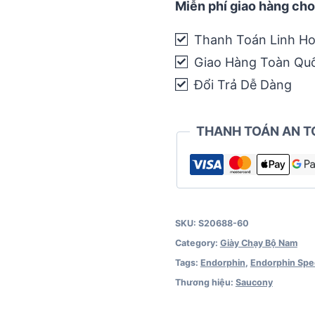
Speed
Miễn phí giao hàng cho
2
Thanh Toán Linh Ho
-
Giao Hàng Toàn Qu
Reflexion
quantity
Đổi Trả Dễ Dàng
THANH TOÁN AN T
SKU:
S20688-60
Category:
Giày Chạy Bộ Nam
Tags:
Endorphin
,
Endorphin Sp
Thương hiệu:
Saucony