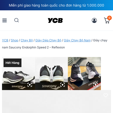
Skip
Miễn phí giao hàng toàn quốc cho đơn hàng từ 1.000.000
to
content
0
YCB
/
Shop
/
Chạy Bộ
/
Giày Dép Chạy Bộ
/
Giày Chạy Bộ Nam
/
Giày chạy
nam Saucony Endorphin Speed 2 – Reflexion
Hết Hàng