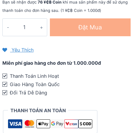
Bạn sẽ nhận được
76 ¥₵฿ Coin
khi mua sản phẩm này để sử dụng
thanh toán cho đơn hàng sau. (1 ¥₵฿ Coin = 1.000đ)
Giày
Đặt Mua
chạy
nam
Saucony
Yêu Thích
Endorphin
Miễn phí giao hàng cho đơn từ 1.000.000đ
Speed
2
Thanh Toán Linh Hoạt
-
Giao Hàng Toàn Quốc
Reflexion
Đổi Trả Dễ Dàng
quantity
THANH TOÁN AN TOÀN