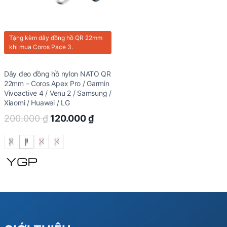
Tặng kèm
dây đồng hồ QR 22mm
khi mua Coros Pace 3.
Dây đeo đồng hồ nylon NATO QR
22mm – Coros Apex Pro / Garmin
Vivoactive 4 / Venu 2 / Samsung /
Xiaomi / Huawei / LG
Original
Current
200.000
₫
120.000
₫
price
price
was:
is:
200.000 ₫.
120.000 ₫.