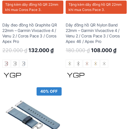
Tặng kèm
dây đồng hồ QR 22mm
Tặng kèm
dây đồng hồ QR 22mm
khi mua Coros Pace 3.
khi mua Coros Pace 3.
Dây đeo đồng hồ Graphite QR
Dây đồng hồ QR Nylon Band
22mm – Garmin Vivoactive 4 /
22mm – Garmin Vivoactive 4 /
Venu 2 / Coros Pace 3 / Coros
Venu 2 / Coros Pace 3 / Coros
Apex Pro
Apex 46 / Apex Pro
Original
Current
Original
Curr
220.000
₫
132.000
₫
180.000
₫
108.000
₫
price
price
price
price
was:
is:
was:
is:
220.000 ₫.
132.000 ₫.
180.000 ₫.
108.
40% OFF