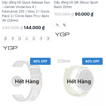
Dây đồng hồ Quick Release Duo
Dây đồng hồ QR Silicon Sport
– Garmin Vivoactive 4 /
Band 22mm
Forerunner 255 / Venu 2 / Coros
Original
Curre
150.000
₫
90.000
₫
Pace 3 / Coros Apex Pro / Apex
price
price
46 (22mm)
was:
is:
Original
Current
240.000
₫
144.000
₫
150.000 ₫.
90.00
price
price
was:
is:
240.000 ₫.
144.000 ₫.
40% OFF
40% OFF
Hết Hàng
Hết Hàng