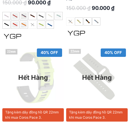
Original
Current
150.000
₫
90.000
₫
Original
Curre
150.000
₫
90.000
₫
price
price
price
price
was:
is:
was:
is:
150.000 ₫.
90.000 ₫.
150.000 ₫.
90.00
40% OFF
40% OFF
Hết Hàng
Hết Hàng
Tặng kèm
dây đồng hồ QR 22mm
Tặng kèm
dây đồng hồ QR 22mm
khi mua Coros Pace 3.
khi mua Coros Pace 3.