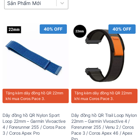
Product Sort
Sort content
40% OFF
40% OFF
Tặng kèm
dây đồng hồ QR 22mm
Tặng kèm
dây đồng hồ QR 22mm
khi mua Coros Pace 3.
khi mua Coros Pace 3.
Dây đồng hồ QR Nylon Sport
Dây đồng hồ QR Trail Loop Nylon
Loop 22mm – Garmin Vivoactive
22mm – Garmin Vivoactive 4 /
4 / Forerunner 255 / Coros Pace
Forerunner 255 / Venu 2 / Coros
3 / Coros Apex Pro
Pace 3 / Coros Apex 46 / Apex
Pro