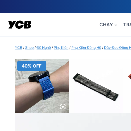
Skip
to
content
CHẠY
TR
YCB
/
Shop
/
Đồ Nghề
/
Phụ Kiện
/
Phụ Kiện Đồng Hồ
/
Dây Đeo Đồng 
40% OFF