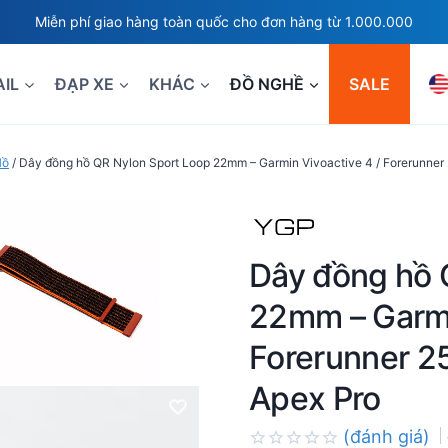
Miễn phí giao hàng toàn quốc cho đơn hàng từ 1.000.000
AIL
ĐẠP XE
KHÁC
ĐỒ NGHỀ
SALE
Hồ
/
Dây đồng hồ QR Nylon Sport Loop 22mm – Garmin Vivoactive 4 / Forerunner 
Dây đồng hồ 
22mm – Garmi
Forerunner 25
Apex Pro
(đánh giá)