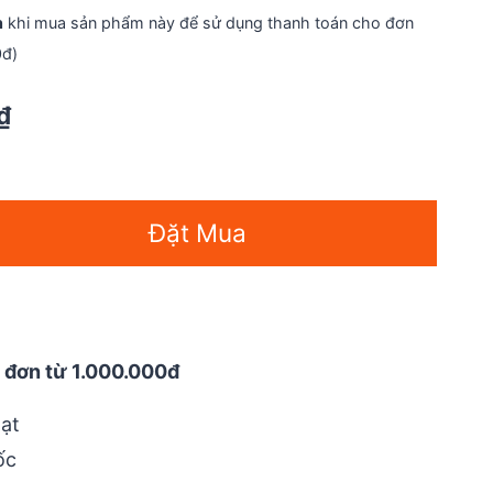
n
khi mua sản phẩm này để sử dụng thanh toán cho đơn
0đ)
Current
₫
price
is:
₫.
90.000 ₫.
Đặt Mua
 đơn từ 1.000.000đ
ạt
ốc