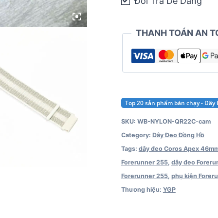
Garmin
Đổi Trả Dễ Dàng
Vivoactive
4
THANH TOÁN AN T
/
Forerunner
255
/
Coros
Top 20 sản phẩm bán chạy - Dây
Pace
SKU:
3
WB-NYLON-QR22C-cam
Category:
/
Dây Đeo Đồng Hồ
Tags:
Coros
dây đeo Coros Apex 46m
Forerunner 255
Apex
,
dây đeo Foreru
Forerunner 255
Pro
,
phụ kiện Forer
Thương hiệu:
quantity
YGP