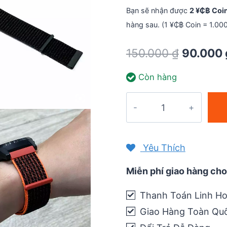
Bạn sẽ nhận được
2 ¥₵฿ Coi
hàng sau. (1 ¥₵฿ Coin = 1.00
Original
150.000
₫
90.000
price
Còn hàng
was:
150.000 
Dây
đồng
hồ
QR
Yêu Thích
Nylon
Sport
Miễn phí giao hàng cho
Loop
Thanh Toán Linh Ho
22mm
Giao Hàng Toàn Qu
-