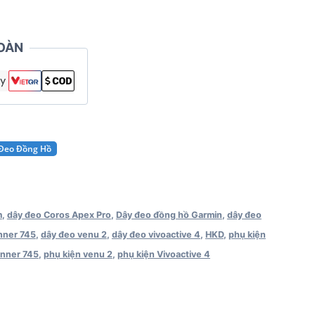
OÀN
 Đeo Đồng Hồ
m
,
dây đeo Coros Apex Pro
,
Dây đeo đồng hồ Garmin
,
dây đeo
nner 745
,
dây đeo venu 2
,
dây đeo vivoactive 4
,
HKD
,
phụ kiện
unner 745
,
phụ kiện venu 2
,
phụ kiện Vivoactive 4