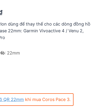
Current
₫
price
ylon dùng để thay thế cho các dòng đồng hồ
is:
ase 22mm: Garmin Vivoactive 4 / Venu 2,
₫.
90.000 ₫.
Pro
Hồ
:
22mm
hồ QR 22mm
khi mua Coros Pace 3.