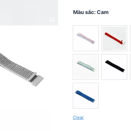
Màu sắc
:
Cam
Clear