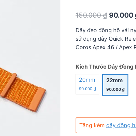
Rated
0.0
Original
150.000
₫
90.000
out
of
price
5
Dây đeo đồng hồ vải n
was:
sử dụng dây Quick Rele
150.000 
Coros Apex 46 / Apex 
Kích Thước Dây Đồng 
20mm
22mm
90.000
₫
90.000
₫
Tặng kèm
dây đồng 