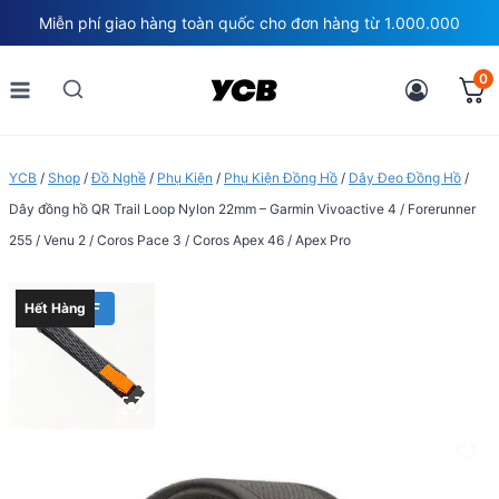
Skip
Miễn phí giao hàng toàn quốc cho đơn hàng từ 1.000.000
to
content
0
YCB
/
Shop
/
Đồ Nghề
/
Phụ Kiện
/
Phụ Kiện Đồng Hồ
/
Dây Đeo Đồng Hồ
/
Dây đồng hồ QR Trail Loop Nylon 22mm – Garmin Vivoactive 4 / Forerunner
255 / Venu 2 / Coros Pace 3 / Coros Apex 46 / Apex Pro
40% OFF
Hết Hàng