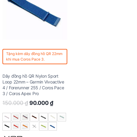
Tặng kèm
dây đồng hồ QR 22mm
khi mua Coros Pace 3.
Dây đồng hồ QR Nylon Sport
Loop 22mm – Garmin Vivoactive
4 / Forerunner 255 / Coros Pace
3 / Coros Apex Pro
Original
Current
150.000
₫
90.000
₫
price
price
was:
is:
150.000 ₫.
90.000 ₫.