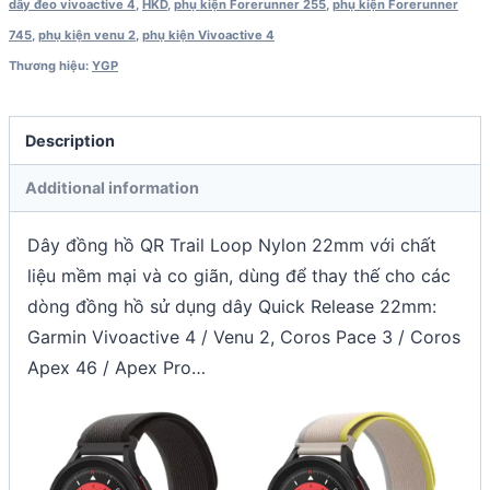
dây đeo vivoactive 4
,
HKD
,
phụ kiện Forerunner 255
,
phụ kiện Forerunner
/
745
,
phụ kiện venu 2
,
phụ kiện Vivoactive 4
Coros
Thương hiệu:
YGP
Apex
46
/
Description
Apex
Additional information
Pro
quantity
Dây đồng hồ QR Trail Loop Nylon 22mm với chất
liệu mềm mại và co giãn, dùng để thay thế cho các
dòng đồng hồ sử dụng dây Quick Release 22mm:
Garmin Vivoactive 4 / Venu 2, Coros Pace 3 / Coros
Apex 46 / Apex Pro…