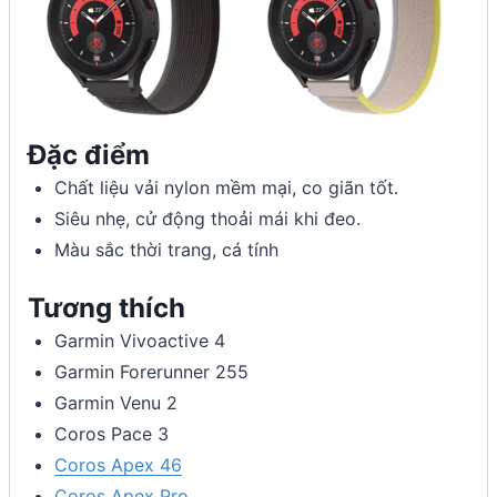
Đặc điểm
Chất liệu vải nylon mềm mại, co giãn tốt.
Siêu nhẹ, cử động thoải mái khi đeo.
Màu sắc thời trang, cá tính
Tương thích
Garmin Vivoactive 4
Garmin Forerunner 255
Garmin Venu 2
Coros Pace 3
Coros Apex 46
Coros Apex Pro