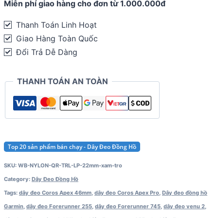
Miễn phí giao hàng cho đơn từ 1.000.000đ
Loop
Nylon
Thanh Toán Linh Hoạt
22mm –
Giao Hàng Toàn Quốc
Garmin
Đổi Trả Dễ Dàng
Vivoactive
4
THANH TOÁN AN TOÀN
/
Forerunner
255
/
Venu
Top 20 sản phẩm bán chạy - Dây Đeo Đồng Hồ
2
SKU:
WB-NYLON-QR-TRL-LP-22mm-xam-tro
/
Category:
Dây Đeo Đồng Hồ
Coros
Tags:
dây đeo Coros Apex 46mm
,
dây đeo Coros Apex Pro
,
Dây đeo đồng hồ
Pace
Garmin
,
dây đeo Forerunner 255
,
dây đeo Forerunner 745
,
dây đeo venu 2
,
3