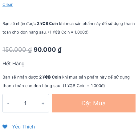
Clear
Bạn sẽ nhận được
2 ¥₵฿ Coin
khi mua sản phẩm này để sử dụng thanh
toán cho đơn hàng sau. (1 ¥₵฿ Coin = 1.000đ)
Original
Current
150.000
₫
90.000
₫
price
price
Hết Hàng
was:
is:
150.000 ₫.
90.000 ₫.
Bạn sẽ nhận được
2 ¥₵฿ Coin
khi mua sản phẩm này để sử dụng
thanh toán cho đơn hàng sau. (1 ¥₵฿ Coin = 1.000đ)
Dây
Đặt Mua
đồng
hồ
QR
Yêu Thích
Trail