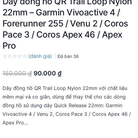
Dây đồng hồ QR Trail Loop Nylon
22mm – Garmin Vivoactive 4 /
Forerunner 255 / Venu 2 / Coros
Pace 3 / Coros Apex 46 / Apex
Pro
(đánh giá)
Đã bán
36
Rated
0.0
Original
Current
150.000
₫
90.000
₫
out
of
price
price
5
Dây đồng hồ QR Trail Loop Nylon 22mm với chất liệu
was:
is:
mềm mại và co giãn, dùng để thay thế cho các dòng
150.000 ₫.
90.000 ₫.
đồng hồ sử dụng dây Quick Release 22mm: Garmin
Vivoactive 4 / Venu 2, Coros Pace 3 / Coros Apex 46 /
Apex Pro…